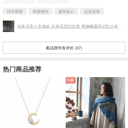
even it’s metal. Overall I love it n thank you soooooo much!
符合期望
风格独特
服务贴心
运送迅速
珍珠贝壳小盒项链 白色贝壳纪念章 青铜椭圆形记忆小盒坠子
看品牌所有评价 (37)
热门商品推荐
9 折