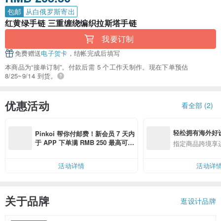
包邮
从白俄罗斯寄出
红黄绿手链 三重缠绕编织拉斯塔手链
我要订制
免费赠送
电子贺卡
，结帐完成后填写
本商品为“接单订制”。付款后需 5 个工作天制作。现在下单预估
8/25~9/14 到货。
优惠活动
看全部 (2)
轻松拥有海外好
Pinkoi 帮你付邮费！新会员 7 天内
于 APP 下单满 RMB 250 最高可折
指定商品跨境享
邮费 RMB 40
活动详情
活动详
关于品牌
逛设计品牌