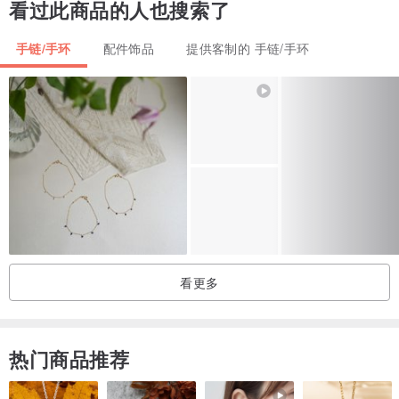
1. 不要将首饰存放在阳光直射的地方。他们在盒子里会更好:)
看过此商品的人也搜索了
2. 避免接触水、化妆品和清洁产品。
手链/手环
配件饰品
提供客制的 手链/手环
如果产品在雨中弄湿，只需用干布擦拭并擦干即可。
3. 有时建议用干燥的软布擦拭。
欢迎来到伊纳克什！如果您有任何问题，请写信给我。
感谢您支持我的小型家庭企业。您的购买将极大地帮助我和我的家
人。感谢您的关注！
将我的商店添加到您的收藏夹，不错过新商品！
看更多
热门商品推荐