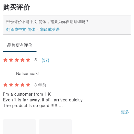
购买评价
部份评价不是中文-简体，需要为你自动翻译吗？
翻译成中文-简体
翻译成英语
品牌所有评价
5
(37)
Natsumeaki
3 年前
I’m a customer from HK
Even it is far away, it still arrived quickly
The product is so good!!!!!!
It’s smaller than I thought but that’s so nice
更多
It’s a gift for my partner but I want it too lol
I noted to have a box to pack it and it really does!
It’s so pretty!
I know vintage stuff in hk is expensive af, it’s not that expensive