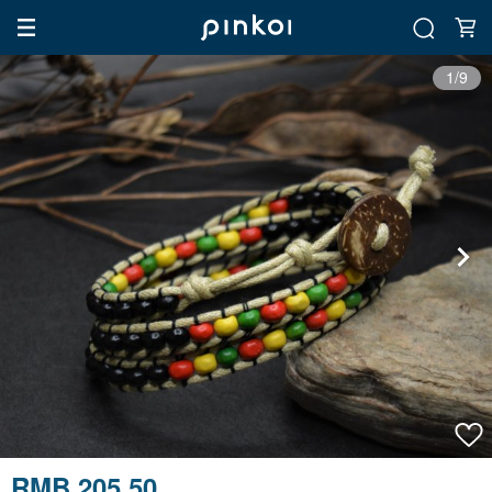
1/9
RMB 205.50