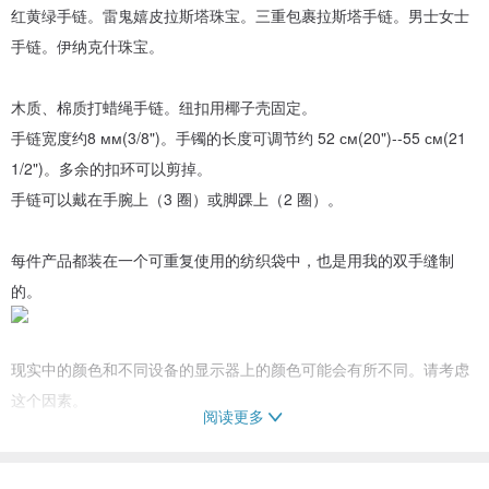
红黄绿手链。雷鬼嬉皮拉斯塔珠宝。三重包裹拉斯塔手链。男士女士
手链。伊纳克什珠宝。
木质、棉质打蜡绳手链。纽扣用椰子壳固定。
手链宽度约8 мм(3/8")。手镯的长度可调节约 52 см(20")--55 см(21
1/2")。多余的扣环可以剪掉。
手链可以戴在手腕上（3 圈）或脚踝上（2 圈）。
每件产品都装在一个可重复使用的纺织袋中，也是用我的双手缝制
的。
现实中的颜色和不同设备的显示器上的颜色可能会有所不同。请考虑
这个因素。
阅读更多
为了保持您的珠宝的美丽和完美状态，建议遵守以下几条规则：