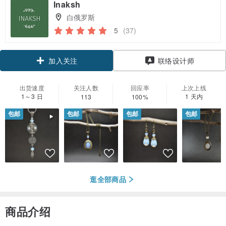
Inaksh
白俄罗斯
5
(37)
加入关注
联络设计师
出货速度
关注人数
回应率
上次上线
1～3 日
1 天内
113
100%
包邮
包邮
包邮
包邮
逛全部商品
商品介绍