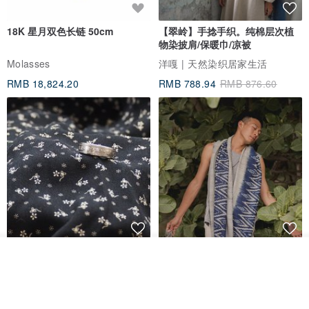
18K 星月双色长链 50cm
【翠岭】手捻手织。纯棉层次植
物染披肩/保暖巾/凉被
Molasses
洋嘎 | 天然染织居家生活
RMB 18,824.20
RMB 788.94
RMB 876.60
香港银色伍毫硬币戒指
【水岸】手织纯棉蓝染/伊卡织饰
我要订制
巾/空调保暖披肩
加入收藏
了解品牌
Riley the jewellery
洋嘎 | 天然染织居家生活
RMB 396.50
RMB 729.70