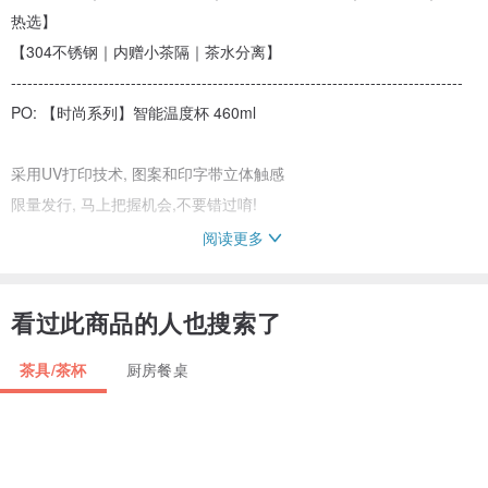
热选】
【304不锈钢｜内赠小茶隔｜茶水分离】
-----------------------------------------------------------------------------------
PO: 【时尚系列】智能温度杯 460ml
采用UV打印技术, 图案和印字带立体触感
限量发行, 马上把握机会,不要错过唷!
阅读更多
功能
1/ 轻触盖面电子温度计, 清楚显示杯内茶/水温度, 无需充电, 可使用
看过此商品的人也搜索了
50000次.
2/ 轻量化设计
茶具/茶杯
厨房餐桌
3/ 保温效果卓越, 保温6小时，保冷12小时
4/ 塑胶防滑杯底, 不容易刮花桌面
5/ 内附304不锈钢过滤网, 方便泡茶