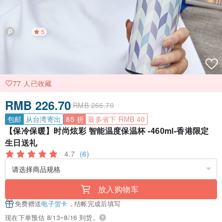
5
77 人已收藏
RMB 226.70
RMB 266.70
包邮
从台湾寄出
85 折
最多省下 RMB 40
【保冷保暖】时尚炫彩 智能温度保温杯 -460ml-香港限定
生日送礼
4.7
(6)
放入购物车
免费赠送
电子贺卡
，结帐完成后填写
现在下单预估 8/13~8/16 到货。