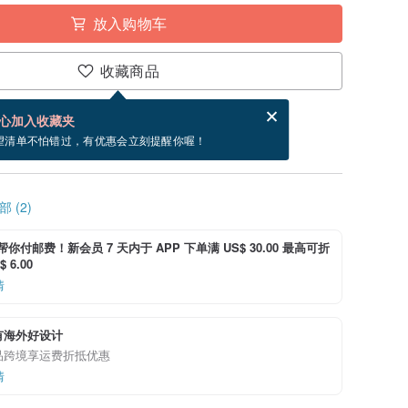
放入购物车
收藏商品
分享，免费帮你寄送电子贺卡。
电子贺卡是什么？
心加入收藏夹
~9/10 到货。
望清单不怕错过，有优惠会立刻提醒你喔！
 (2)
i 帮你付邮费！新会员 7 天内于 APP 下单满 US$ 30.00 最高可折
 6.00
情
有海外好设计
品跨境享运费折抵优惠
情