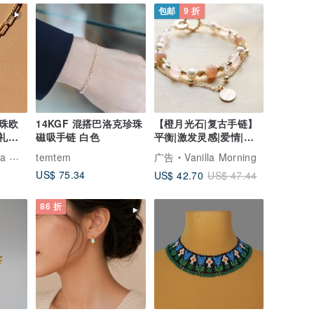
包邮
9 折
珠欧
14KGF 混搭巴洛克珍珠
【橙月光石|复古手链】
日礼物
磁吸手链 白色
平衡|激发灵感|爱情|增
强魅力|自信
轻珠宝
temtem
广告
Vanilla Morning
US$ 75.34
US$ 42.70
US$ 47.44
86 折