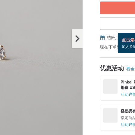
结帐后填写并
点击爱
现在下单预估 8/31
加入欲
优惠活动
看全部
Pinko
邮费 US$
活动详
轻松拥
指定商
活动详