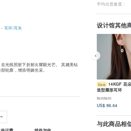
平均出货速度：
设计馆其他
 -
耳环/耳夹
在光线照射下折射出耀眼光芒。 其媲美钻
脸部轮廓，增添明媚光采。
14KGF 花
New
造型圈形耳环
temtem
US$ 86.64
与此商品相
首件运费
续件加收