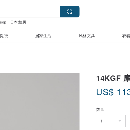
esop
日本t恤男
基
提袋
居家生活
风格文具
衣
14KGF 
US$
11
数量