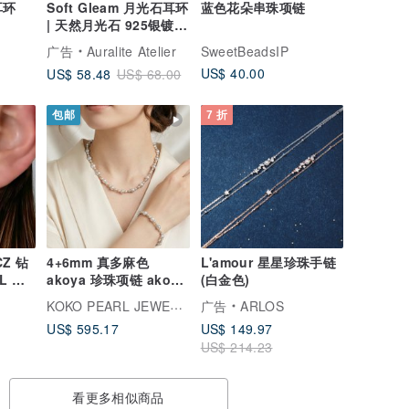
耳环
Soft Gleam 月光石耳环
蓝色花朵串珠项链
| 天然月光石 925银镀金
小圈耳环
广告
Auralite Atelier
SweetBeadsIP
US$ 40.00
US$ 58.48
US$ 68.00
包邮
7 折
Z 钻
4+6mm 真多麻色
L'amour 星星珍珠手链
L 医
akoya 珍珠项链 akoya
(白金色)
珍珠手链 套装 18k 金
KOKO PEARL JEWELRY
广告
ARLOS
京都直送
US$ 595.17
US$ 149.97
US$ 214.23
看更多相似商品