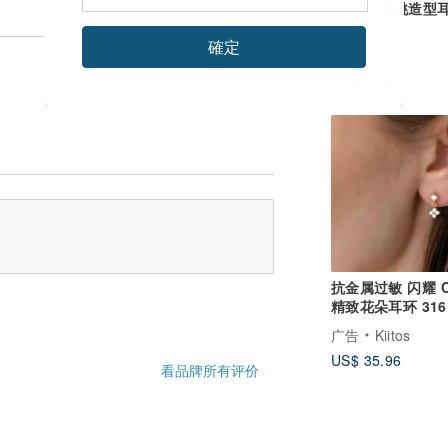
SV925 樱桃造型
確定
temtem
US$ 37.67
抗金属过敏 闪耀 C
精致花朵耳环 316
疗级不锈钢
广告
Kiitos
US$ 35.96
看品牌所有评价