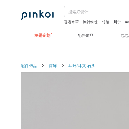
香港奇華
胸针蜘蛛
竹编
川宁
a
Daddy and the Muscle Academy
柯
主题企划
配件饰品
包包
配件饰品
首饰
耳环/耳夹
石头