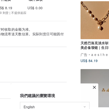
S$ 8.19
US$ 0.00
0 到货 | 不提供追踪
货时收取的金额为准。
与物流寄送天数估算。实际到货日可能因付
天然巴洛克淡水珍
美必备项链 | 生
夏季穿搭
广告
a e s t h e a 手作
US$ 84.19
我們建議的瀏覽環境