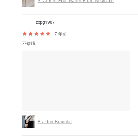
Silver925 Freshwater Pearl Necklace
zxpg1987
7 年前
不错哦
Braided Bracelet