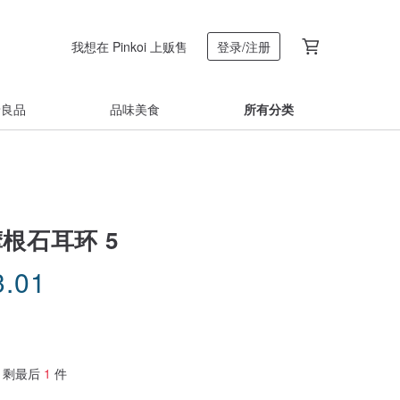
我想在 Pinkoi 上贩售
登录/注册
着良品
品味美食
所有分类
摩根石耳环 5
3.01
剩最后
1
件