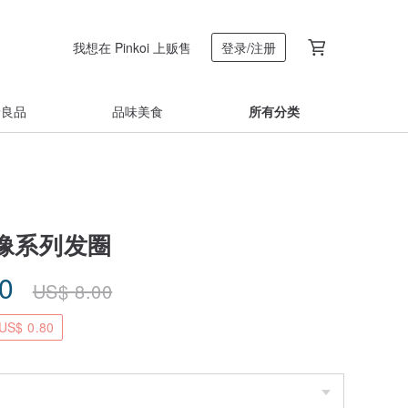
我想在 Pinkoi 上贩售
登录/注册
着良品
品味美食
所有分类
像系列发圈
20
US$
8.00
S$ 0.80