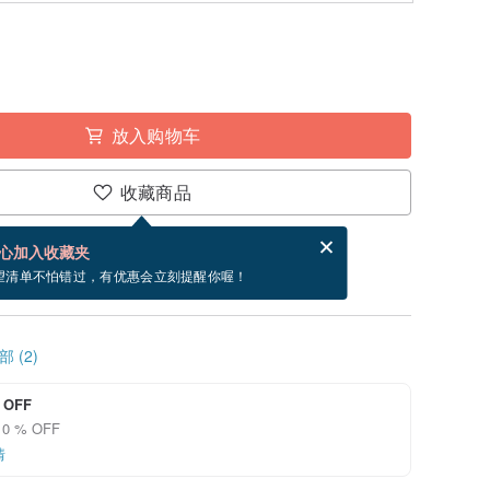
放入购物车
收藏商品
分享，免费帮你寄送电子贺卡。
电子贺卡是什么？
心加入收藏夹
~8/20 到货。
望清单不怕错过，有优惠会立刻提醒你喔！
 (2)
 OFF
0 % OFF
情