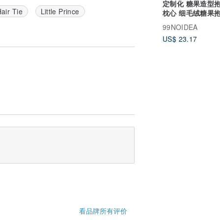
定制化 糖果造型抱
air Tie
Little Prince
枕心 细毛绒糖果抱
柱形枕头 订做
99NOIDEA
US$ 23.17
看品牌所有评价