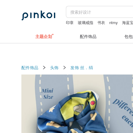
印章
玻璃戒指
书衣
ntmy
海蓝
澎湖
主题企划
配件饰品
包包
配件饰品
头饰
发饰
丝．绢