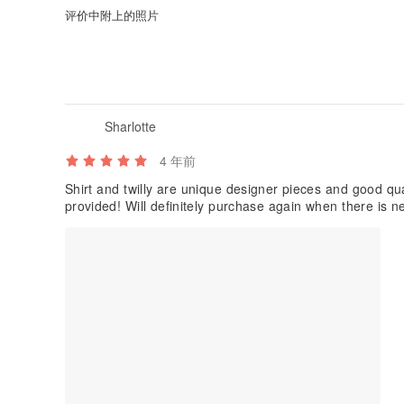
评价中附上的照片
Sharlotte
4 年前
Shirt and twilly are unique designer pieces and good qual
provided! Will definitely purchase again when there is n