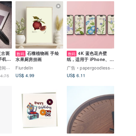
 复古斑
石榴植物画 手绘
4K 蓝色花卉壁
数码
数码
手机挂
水果厨房挂画
纸，适用于 iPhone、
iPad、Android 手机与
间穿搭
Fiurdelin
广告
papergoodiesstudio
平板电脑
US$ 4.99
US$ 6.11
4.75