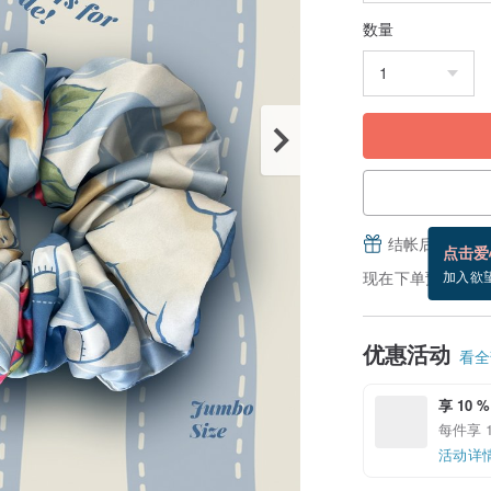
数量
结帐后填写并
点击爱
现在下单预估 8/15
加入欲
优惠活动
看全部
享 10 %
每件享 1
活动详