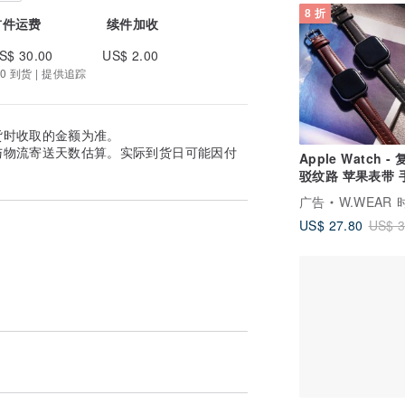
8 折
首件运费
续件加收
S$ 30.00
US$ 2.00
0 到货 | 提供追踪
货时收取的金额为准。
与物流寄送天数估算。实际到货日可能因付
Apple Watch -
驳纹路 苹果表带 
绳
广告
W.WEAR 时
US$ 27.80
US$ 3