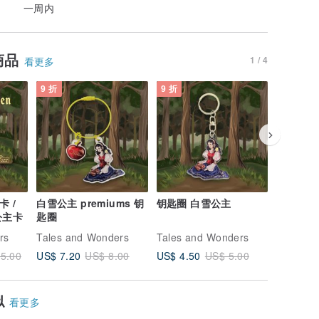
一周内
商品
1 / 4
看更多
9 折
9 折
9 折
卡 /
白雪公主 premiums 钥
钥匙圈 白雪公主
童话丝巾
雪公主卡
匙圈
rs
Tales and Wonders
Tales and Wonders
Tales a
US$ 7.20
US$ 4.50
US$ 9.0
5.00
US$ 8.00
US$ 5.00
似
看更多