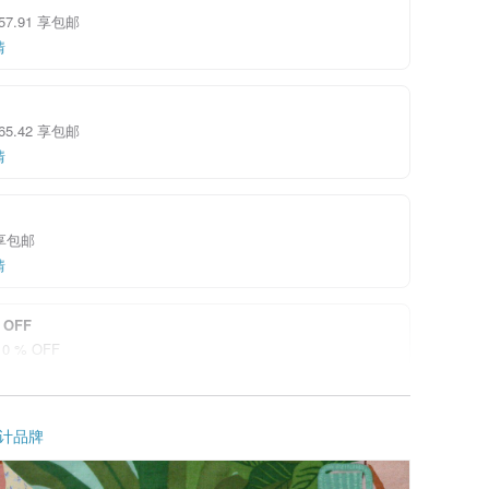
 57.91 享包邮
情
 65.42 享包邮
情
件享包邮
情
 OFF
0 % OFF
情
i 帮你付邮费！新会员 7 天内于 APP 下单满 US$ 30.00 最高可折
计品牌
 6.00
情