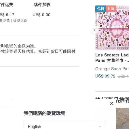
首件运费
续件加收
包邮
9 折
S$ 9.17
US$ 0.00
8 到货 | 提供追踪
货时收取的金额为准。
与物流寄送天数估算。实际到货日可能因付
Les Secrets Lad
Paris 古董丝巾 -
Chérie 系列 (23
Orange Soda Pa
US$ 99.72
US$ 1
热门商品推
88 折
我們建議的瀏覽環境