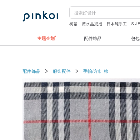
柯基
黄水晶戒指
日本纯手工
S.
亲翠
主题企划
配件饰品
包包
配件饰品
服饰配件
手帕/方巾
棉