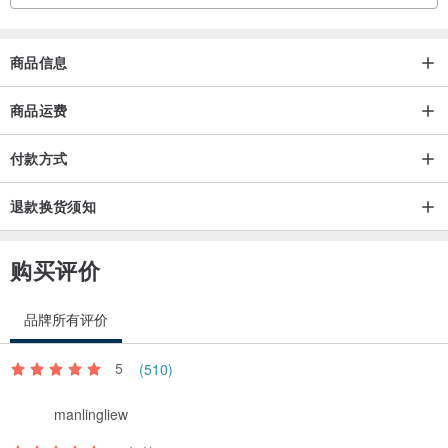
商品信息
商品运费
付款方式
材质：999银，
退款换货须知
尺寸：5mm宽2.3mm厚
线径：2mm
购买评价
可敲字元：20个字元（英文或数字）
活动戒围，尺寸可自行微调
品牌所有评价
5
(510)
manlingliew