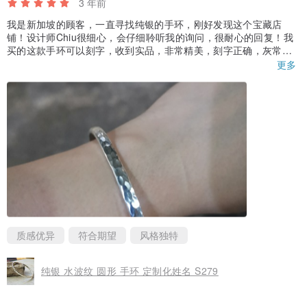
3 年前
我是新加坡的顾客，一直寻找纯银的手环，刚好发现这个宝藏店
铺！设计师Chiu很细心，会仔细聆听我的询问，很耐心的回复！我
买的这款手环可以刻字，收到实品，非常精美，刻字正确，灰常满
意啦！个人是比较喜欢厚款，这款就刚刚好 ❤️💕
更多
质感优异
符合期望
风格独特
纯银 水波纹 圆形 手环 定制化姓名 S279