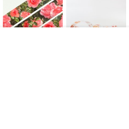
放入购物车
加入收藏
了解品牌
Jardin de France 屏蔽胶带
面包屋日记 Bake Diary | PET胶
带
minuut
Hello Studio 你好工作室
RMB 39.30
RMB 78.40