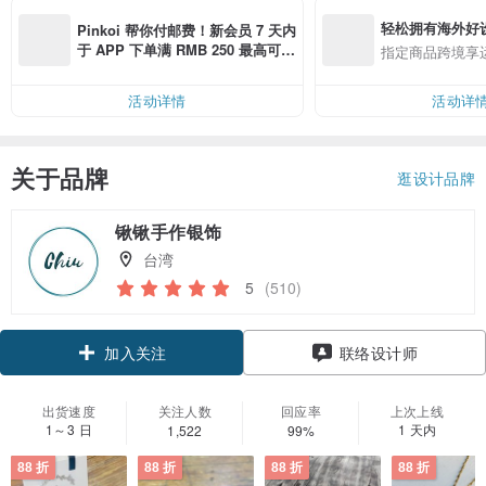
轻松拥有海外好
Pinkoi 帮你付邮费！新会员 7 天内
于 APP 下单满 RMB 250 最高可折
指定商品跨境享
邮费 RMB 40
活动详情
活动详
关于品牌
逛设计品牌
锹锹手作银饰
台湾
5
(510)
加入关注
联络设计师
出货速度
关注人数
回应率
上次上线
1～3 日
1 天内
1,522
99%
88 折
88 折
88 折
88 折