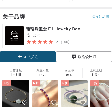
关于品牌
逛设计品牌
璎珞珠宝盒 E.L.Jewelry Box
台湾
5
(190)
领优惠券
联络设计师
加入关注
出货速度
关注人数
回应率
上次上线
1～3 日
1 天内
1,472
96%
6 折
6 折
6 折
6 折