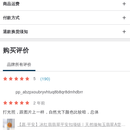
商品运费
付款方式
退款换货须知
购买评价
品牌所有评价
5
(190)
pp_abzpxoubryvhtuq8b8qr8dmhdbrr
2 年前
打光照，跟图片上一样，自然光下颜色比较暗，总体
【愿·平安】冰红翡翡翠平安扣项链 | 天然缅甸玉翡翠A货 | 送礼