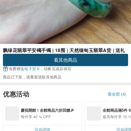
飘绿花翡翠平安镯手镯 | 18围 | 天然缅甸玉翡翠A货 | 送礼
看其他商品
免费赠送
电子贺卡
，结帐完成后填写
商品已下架，请重新选取其他商品
优惠活动
看全部 (4)
慶祝開館！全館商品六折回饋🎉
全館商品滿5件 9
折優惠
每件享 40 % OFF
最高每件享 10 %
活动详情
活动详