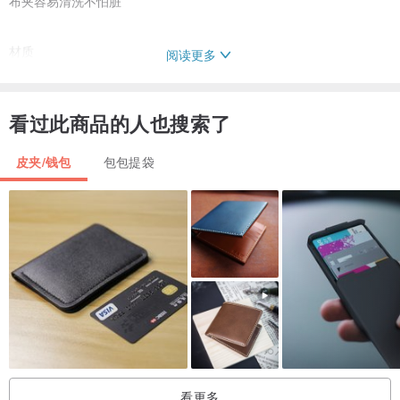
布夹容易清洗不怕脏
材质
阅读更多
1.表布/纯棉日本布
2.钞票夹层/日本帆布
看过此商品的人也搜索了
3.卡片隔层/纯棉日本布
4.插扣/合成皮
皮夹/钱包
包包提袋
5.皮标+手缝刺绣设计图案
尺寸
对折尺寸 长x宽x厚/12x9x1.5cm
摊开尺寸 长x宽 / 12x18.5cm
清洗方式
直接水洗阴干，勿浸泡，勿整烫
看更多