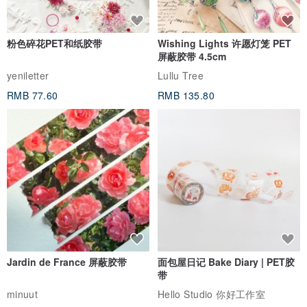
2.如有特别需要航空挂号邮寄者请联系私讯设计师，或者在备注栏上
注明
●其他地区
粉色碎花PET和纸胶带
Wishing Lights 许愿灯笼 PET
屏蔽胶带 4.5cm
一律使用中华邮政航空挂号邮寄方式寄件
yeniletter
Lullu Tree
到货时间依到货地区而有所差异
RMB 77.60
RMB 135.80
●邮局寄件时间 :星期一到星期五寄件，六日多在市集活动不寄件喔
产地/制造方式
台湾制造
Jardin de France 屏蔽胶带
面包屋日记 Bake Diary | PET胶
带
minuut
Hello Studio 你好工作室