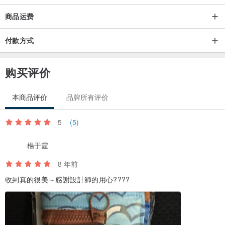
屏幕显示 器不同有可能造成色差，请勿以色差、商品尺寸大小、收礼
商品运费
人是否喜欢该商品为理由要求退换商品。
付款方式
购买评价
●定制化商品
1.定制化短夹 : 14-21天
本商品评价
品牌所有评价
2.定制化中夹 : 14-21天
3.自行设计图案加购 : 21 天左右
5
(5)
●设计短夹与中夹现货区
楊于霆
1.刺绣设计短夹 : 5-7天
2.刺绣设计中夹 : 7-10天
8 年前
●袋包类商品
收到真的很美～感謝設計師的用心????
1.造型口袋零钱包 : 3-5天
2.三层袋/万用袋/笔袋 : 5-7天
3.旅行机能斜包小包 : 10-14天