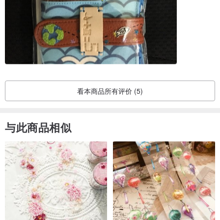
●其他商品
1.帽子类 : 5-7天
2.口罩类 : 1-2天
3.发圈类 : 1-2天
●商品有现货的话，下午13:00之前汇款可于当天寄出，超过13:00后
汇款者将 于隔天寄出，商品没有现货的话，重新制作时间如上所列，
有急需送礼者可先询问设计师是否有现货商品。
看本商品所有评价 (5)
与此商品相似
●台湾地区
1.邮寄挂号 : 本岛1-2天到货，外岛2-3天到货
2.超商取货 : 2天到货
没有货到付款服务
●大陆、香港、澳门地区
1.一律使用顺丰货运寄货 : 约2-3天到货