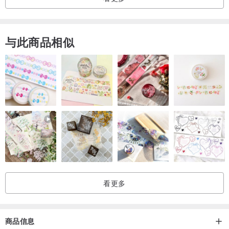
与此商品相似
●请先确认自己的需求
例如 : 帽子确认头围大小、设计短夹与中夹的功能和大小尺寸
收礼人是否喜欢该商品为考量
●选定商品的款式、花色与尺寸
●下标时前有任何问题可私讯设计师询问，下标后请于5天内付款，
7天内未付款者，Pinkoi系统会给予三颗星负评价。
●商品到货时间请参考商品制作时间与运送天数，付款后会在时间内出
货。
●定制化商品属于个人专属商品，请确认好布料顺序与缝制图案，下标
看更多
时填写在 备注栏上，设计师会以备注栏上的布料顺序、缝制图案及需
求为依据，确认后不可再任意更改布料、更换插扣图案与颜色，如果
一定要更改备注栏上的需求，会酌量收取更改费用(100-200元)。
商品信息
●手作商品多少会有小线头或尺寸误差(1-2CM)，此为正常现象，另外