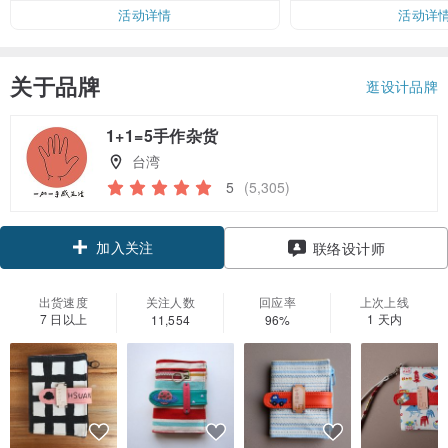
活动详情
活动详
关于品牌
逛设计品牌
1+1=5手作杂货
台湾
5
(5,305)
加入关注
联络设计师
出货速度
关注人数
回应率
上次上线
7 日以上
1 天内
11,554
96%