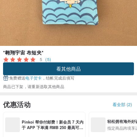
*翱翔宇宙 布短夹*
5
(5)
看其他商品
免费赠送
电子贺卡
，结帐完成后填写
商品已下架，请重新选取其他商品
优惠活动
看全部 (2)
轻松拥有海外好
Pinkoi 帮你付邮费！新会员 7 天内
于 APP 下单满 RMB 250 最高可折
指定商品跨境享
邮费 RMB 40