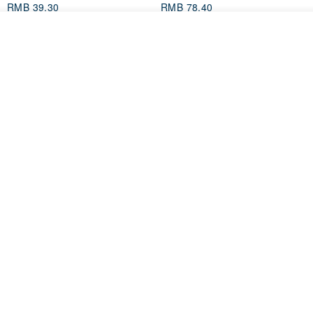
RMB 39.30
RMB 78.40
看其他商品
了解品牌
Mongsil Pongsil 缎带纸胶带组
狐吉博物馆 Huchii Museum |
合
PET胶带
Loonyppo studio
Hello Studio 你好工作室
RMB 217.30
RMB 71.10
88 折