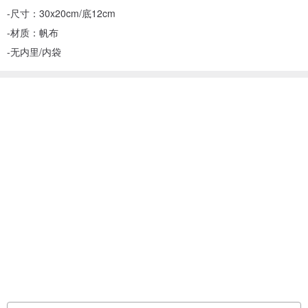
-尺寸：30x20cm/底12cm
-材质：帆布
-无内里/内袋
看过此商品的人也搜索了
手提包/手提袋
包包提袋
手工制作的 手提包/手提袋