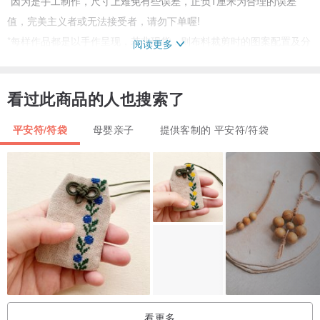
*因为是手工制作，尺寸上难免有些误差，正负1厘米为合理的误差
值，完美主义者或无法接受者，请勿下单喔!
*每样作品都是以手作呈现，若非现货，则布料裁剪时的图案配置及分
阅读更多
布是无法与现货一模一样的，但皆会以明显的主题呈现出来，能够接
受者，再请下单哦!
看过此商品的人也搜索了
*手工产品若有现货以现货出货，若无现货因纯手工制作，约需3~7个
工作天排单订制。
平安符/符袋
母婴亲子
提供客制的 平安符/符袋
*洗涤方式:手洗，阴干，不可用洗衣机转干，可使用中、低温整烫。
防水商品禁止使用熨斗会变形坏掉哟！
*电脑屏幕与实品颜色略有偏差，以实品颜色为准。
*有些厚棉布上有小黑点那是天然棉花籽。
看更多