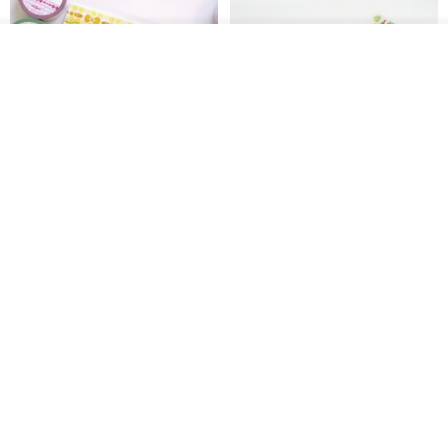
看其他商品
了解品牌
Mongsil Pongsil 缎带纸胶带组
狐吉博物馆 Huchii Museum |
合
PET胶带
Loonyppo studio
Hello Studio 你好工作室
RMB 217.30
RMB 71.10
88 折