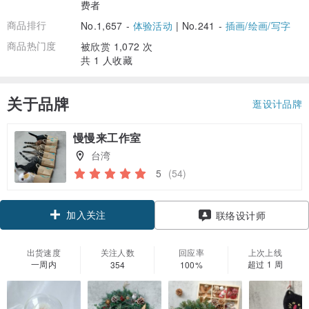
费者
商品排行
No.1,657 -
体验活动
|
No.241 -
插画/绘画/写字
商品热门度
被欣赏 1,072 次
共 1 人收藏
关于品牌
逛设计品牌
慢慢来工作室
台湾
5
(54)
加入关注
联络设计师
出货速度
关注人数
回应率
上次上线
一周内
超过 1 周
354
100%