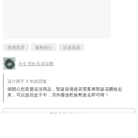
质感优异
服务贴心
运送迅速
永生雪松圣诞花圈
设计师于 3 年前回复
很開心您喜愛這項商品，聖誕節過後若需要將聖誕花圈收起
來，可以放回盒子中，另外擺放乾燥劑進去即可唷！
看品牌所有评价 (54)
看其他商品
加入收藏
了解品牌
与此商品相似