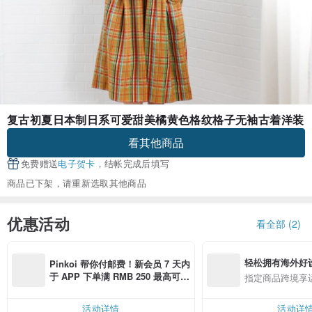
复古初夏日本制日系可爱甜美橘黄色格纹格子无袖古着洋装
看其他商品
免费赠送
电子贺卡
，结帐完成后填写
商品已下架，请重新选取其他商品
优惠活动
看全部 (2)
轻松拥有海外好
Pinkoi 帮你付邮费！新会员 7 天内
于 APP 下单满 RMB 250 最高可折
指定商品跨境享
邮费 RMB 40
活动详情
活动详