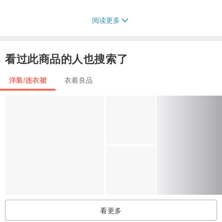
阅读更多
【材质】日本制-细致聚脂纤维 / 半身内里
看过此商品的人也搜索了
【Model】 妤安 159cm
洋装/连衣裙
衣着良品
【注意事项】
。网购难免因为每个人的屏幕不同而有些微色差，颜色以实物为主
。手工测量误差正负１cm为正常范围
看更多