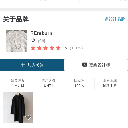
关于品牌
逛设计品牌
REreburn
台湾
5
(1,072)
领优惠券
联络设计师
加入关注
出货速度
关注人数
回应率
上次上线
1～3 日
超过 1 周
8,471
100%