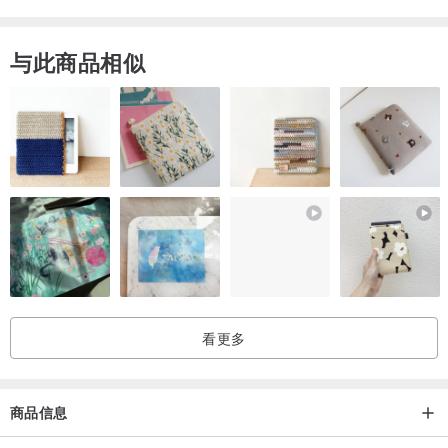
。挑选商品请预留穿着大小，请勿选得太刚好
与此商品相似
。小店小本经营，尺寸不合、色差等问题并不在退换货范围内
。若有尺寸&颜色疑虑，欢迎至台北中山工作室现场试穿选购
【关于古着】
。古着商品每款都只有一件，找到相同款式的机率非常小，所以售出
后无法追加。
看更多
。在买古着前请先了解古着并不是全新的商品，可能有些微污渍、起
毛球、缺扣等不影响穿着的瑕疵现象。所以请务必厘清古着的定义后
商品信息
再决定是否要购买。