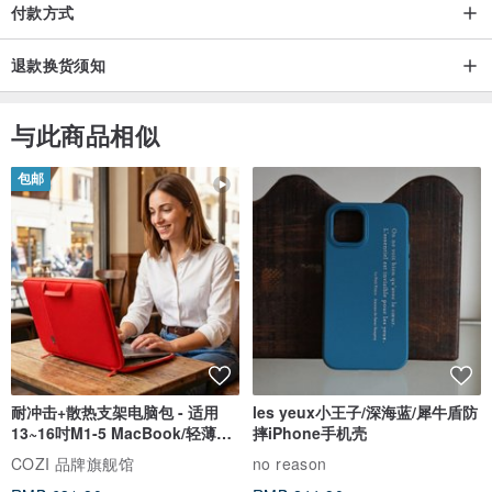
付款方式
退款换货须知
与此商品相似
包邮
耐冲击+散热支架电脑包 - 适用
les yeux小王子/深海蓝/犀牛盾防
13~16吋M1-5 MacBook/轻薄笔
摔iPhone手机壳
电
COZI 品牌旗舰馆
no reason