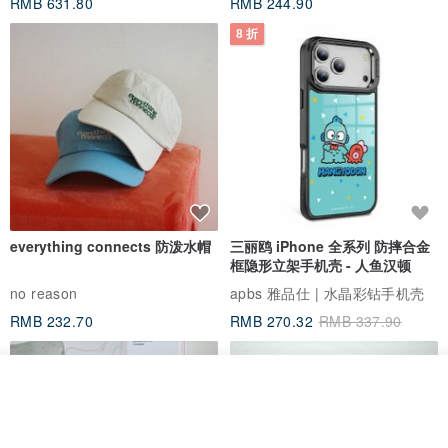
RMB 631.80
RMB 244.90
8 折
everything connects 防泼水帽
三丽鸥 iPhone 全系列 防摔合金
框隐形立架手机壳 - 人鱼汉顿
no reason
apbs 雅品仕 | 水晶彩钻手机壳
RMB 232.70
RMB 270.32
RMB 337.90
我要订制
加入收藏
了解品牌