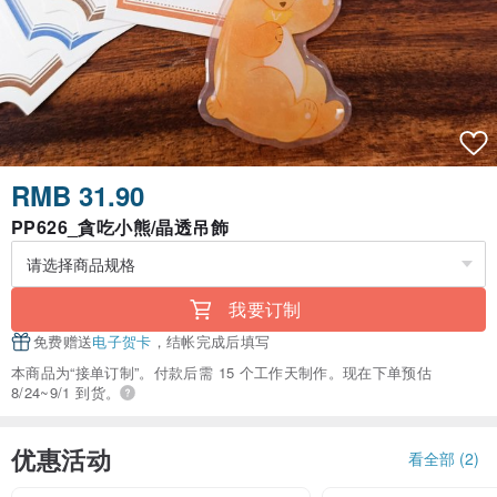
RMB 31.90
PP626_貪吃小熊/晶透吊飾
我要订制
免费赠送
电子贺卡
，结帐完成后填写
本商品为“接单订制”。付款后需 15 个工作天制作。现在下单预估
8/24~9/1 到货。
优惠活动
看全部 (2)