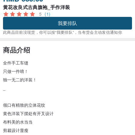
黄花改良式古典旗袍_手作洋装
5
(1)
我要排队
此商品目前没现货，你可以按“我要排队”，当有货会主动发信通知你
商品介绍
全件手工车缝
只做一件唷！
独一无二的洋装！
_
领口有精致的立体花纹
黄色洋装下摆处有开叉设计
布料美的水当当
剪裁设计显瘦