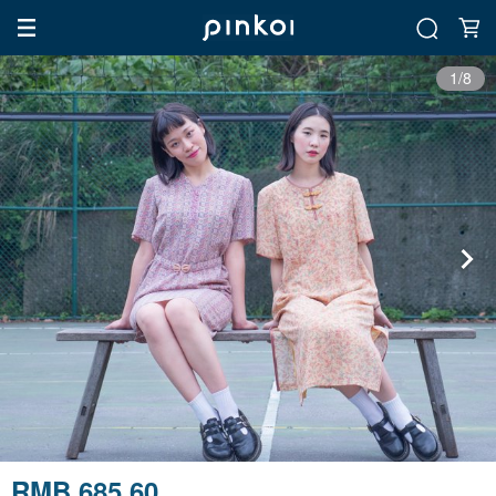
1/8
RMB 685.60