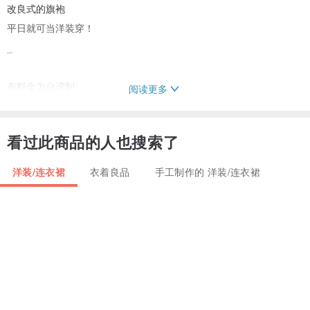
改良式的旗袍
平日就可当洋装穿！
_
布料全为台湾制
阅读更多
有内里
洗后不皱
看过此商品的人也搜索了
后背为隐形拉链
方便穿脱
洋装/连衣裙
衣着良品
手工制作的 洋装/连衣裙