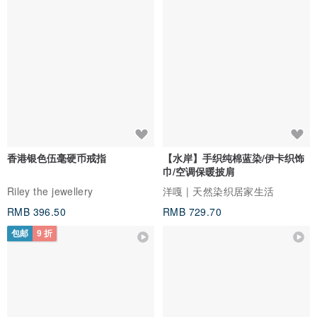
香港银色伍毫硬币戒指
【水岸】手织纯棉蓝染/伊卡织饰
巾/空调保暖披肩
Riley the jewellery
洋嘎 | 天然染织居家生活
RMB 396.50
RMB 729.70
包邮
9 折