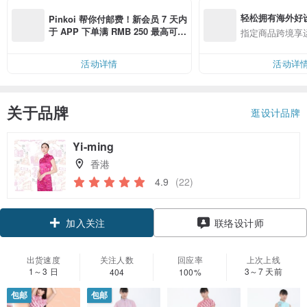
轻松拥有海外好
Pinkoi 帮你付邮费！新会员 7 天内
于 APP 下单满 RMB 250 最高可折
指定商品跨境享
邮费 RMB 40
活动详情
活动详
关于品牌
逛设计品牌
Yi-ming
香港
4.9
(22)
领优惠券
联络设计师
加入关注
出货速度
关注人数
回应率
上次上线
1～3 日
3～7 天前
404
100%
包邮
包邮