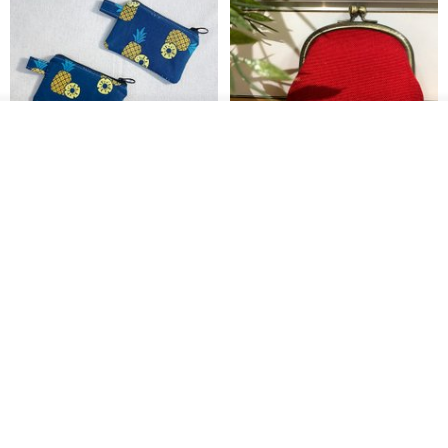
放入购物车
加入收藏
了解品牌
现货凤梨旺来系列零钱包小钱包
【心实袋】Drema口金包/零钱包-
热情红
木华子 M U H U A
KOPER
RMB 61.30
RMB 129.10
RMB 146.70