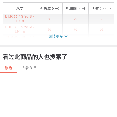
尺寸
A
胸宽
(cm)
B
腰围
(cm)
D
裙长
(cm)
EUR 36 / Size S /
88
72
95
UK 8
EUR 38 / Size M /
92
76
96
UK 10
阅读更多
EUR 40 / Size L /
96
80
97
UK 12
EUR 42 / Size XL /
100
84
98
UK 14
看过此商品的人也搜索了
这件小盖袖旗袍上印有新加坡着名的旅游景点——旧禧街警察局。 彩
色印花让传统旗袍款式焕然一新。 前面开口处的金色钮扣作为装饰。
旗袍
衣着良品
物料
双向弹力平纹机织
主料：95% 涤纶 5% 氨纶
里料：95% 涤纶 5% 氨纶