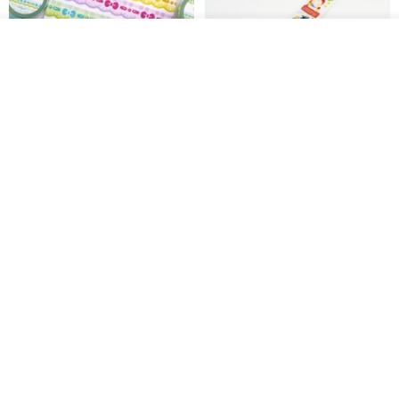
我要排队
加入收藏
了解品牌
Mongsil Pongsil 缎带纸胶带组
狐吉博物馆 Huchii Museum |
合
PET胶带
Loonyppo studio
Hello Studio 你好工作室
RMB 217.30
RMB 71.10
88 折