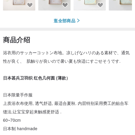
逛全部商品
商品介绍
浴衣用のサッカーコットン布地。凉しげなハリのある素材で、通気
性が良く、 肌触りが良いので暑い夏も快适にすごせそうです.
日本甚兵卫羽织 红色几何圆 (薄款）
日本限量手作服
上质浴衣布使用, 透气舒适, 最适合夏秋. 内层特别采用费工的贴合车
缝法,让宝宝穿起来触感更舒适 .
60~70cm
日本制 handmade