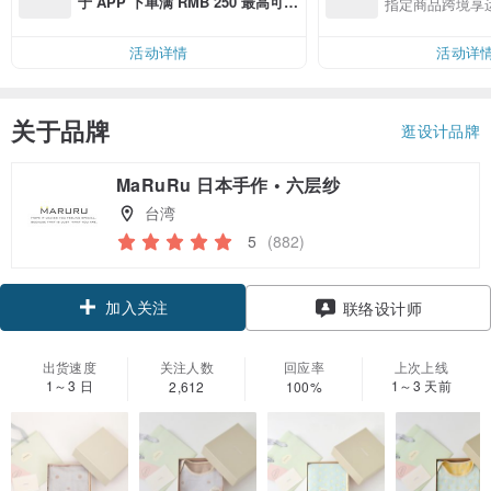
于 APP 下单满 RMB 250 最高可折
指定商品跨境享
邮费 RMB 40
活动详情
活动详
关于品牌
逛设计品牌
MaRuRu 日本手作 • 六层纱
台湾
5
(882)
加入关注
联络设计师
出货速度
关注人数
回应率
上次上线
1～3 日
1～3 天前
2,612
100%