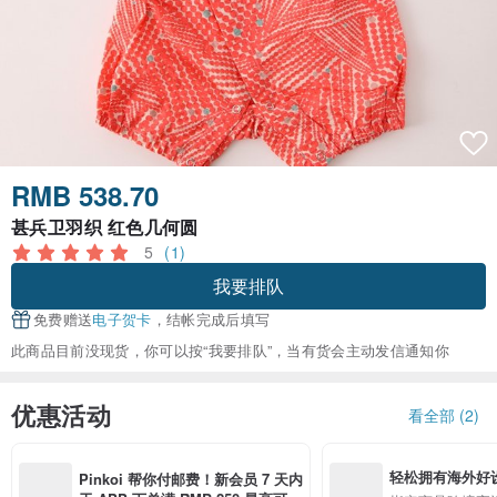
RMB 538.70
甚兵卫羽织 红色几何圆
5
(1)
我要排队
免费赠送
电子贺卡
，结帐完成后填写
此商品目前没现货，你可以按“我要排队”，当有货会主动发信通知你
优惠活动
看全部 (2)
轻松拥有海外好
Pinkoi 帮你付邮费！新会员 7 天内