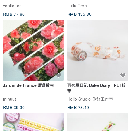
yeniletter
Lullu Tree
RMB 77.60
RMB 135.80
Jardin de France 屏蔽胶带
面包屋日记 Bake Diary | PET胶
带
minuut
Hello Studio 你好工作室
RMB 39.30
RMB 78.40