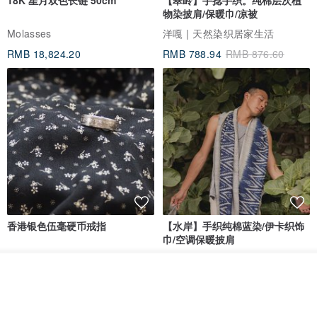
18K 星月双色长链 50cm
【翠岭】手捻手织。纯棉层次植
物染披肩/保暖巾/凉被
Molasses
洋嘎 | 天然染织居家生活
RMB 18,824.20
RMB 788.94
RMB 876.60
香港银色伍毫硬币戒指
【水岸】手织纯棉蓝染/伊卡织饰
巾/空调保暖披肩
Riley the jewellery
洋嘎 | 天然染织居家生活
放入购物车
RMB 396.50
RMB 729.70
加入收藏
了解品牌
包邮
9 折