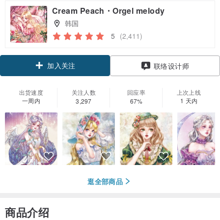
Cream Peach・Orgel melody
韩国
5
(2,411)
加入关注
联络设计师
出货速度
关注人数
回应率
上次上线
一周内
1 天内
3,297
67%
逛全部商品
商品介绍