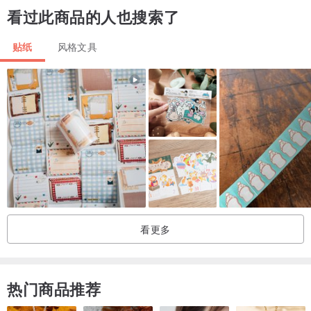
看过此商品的人也搜索了
请勿非法盗用 Orgel Melody 商品图片。
COPYRIGHT @ CREAM PEACH ALL RIGHTS RESERVED.
贴纸
风格文具
很高兴认识你。
我们是 Orgel Melody，一个制作色彩缤纷、插画精美的贴纸品牌。
我们热诚欢迎海外顾客。
与 orgel melody 的商品一同享受拼贴的乐趣 ♥
看更多
热门商品推荐