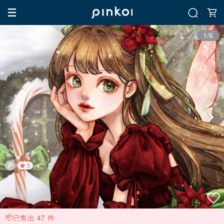
1/6
5
已售出 47 件