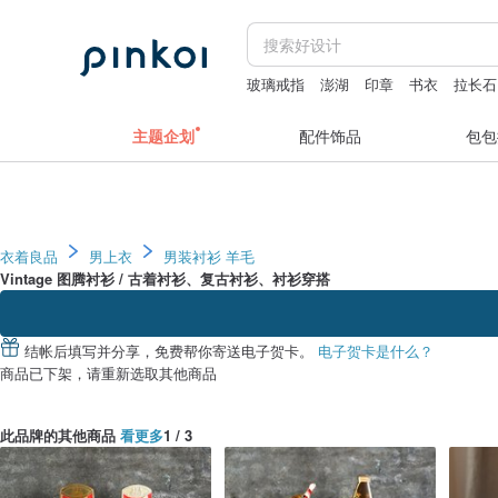
玻璃戒指
澎湖
印章
书衣
拉长石
主题企划
配件饰品
包包
衣着良品
男上衣
男装衬衫
羊毛
Vintage 图腾衬衫 / 古着衬衫、复古衬衫、衬衫穿搭
结帐后填写并分享，免费帮你寄送电子贺卡。
电子贺卡是什么？
商品已下架，请重新选取其他商品
此品牌的其他商品
看更多
1 / 3