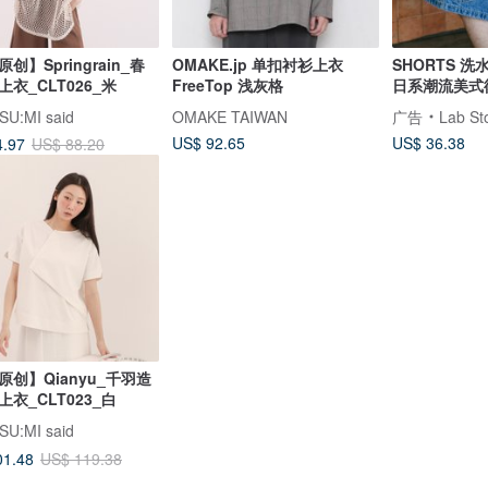
创】Springrain_春
OMAKE.jp 单扣衬衫上衣
SHORTS 
衣_CLT026_米
FreeTop 浅灰格
日系潮流美式
季休閒褲
SU:MI said
OMAKE TAIWAN
广告
Lab St
US$ 92.65
US$ 36.38
4.97
US$ 88.20
原创】Qianyu_千羽造
衣_CLT023_白
SU:MI said
01.48
US$ 119.38