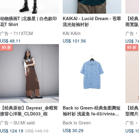
动物插画T |北极星 | 白色款印
KAIKAI - Lucid Dream - 苍翠
【经典原
花T Shirt
流光短袖衬衫
雨宽版上
广告
711XTCM
KAI KAI®
广告
US$ 48.11
US$ 101.56
US$ 7
85 折
85 折
【经典原创】Dayrest_余暇剪
Back to Green-经典鱼图腾短
【经典
接背心洋装_CLD033_棕
袖衬衫 浅蓝鱼 fs-03//vintage
型褶片上
shirt
广告
SU:MI said
Back to Green
广告
US$ 30.29
US$ 124.19
US$ 1
US$ 146.10