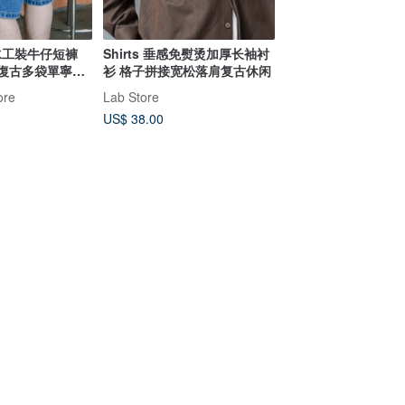
洗水工裝牛仔短褲
Shirts 垂感免熨烫加厚长袖衬
復古多袋單寧夏
衫 格子拼接宽松落肩复古休闲
ore
Lab Store
US$ 38.00