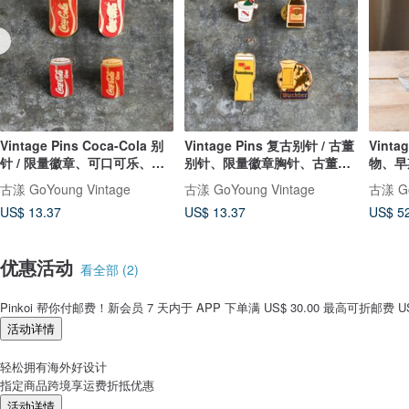
Vintage Pins Coca-Cola 别
Vintage Pins 复古别针 / 古董
Vint
针 / 限量徽章、可口可乐、
别针、限量徽章胸针、古董徽
物、早
Cocacola
章
古漾 GoYoung Vintage
古漾 GoYoung Vintage
古漾 Go
US$ 13.37
US$ 13.37
US$ 5
优惠活动
看全部 (2)
Pinkoi 帮你付邮费！新会员 7 天内于 APP 下单满 US$ 30.00 最高可折邮费 US$
活动详情
轻松拥有海外好设计
指定商品跨境享运费折抵优惠
活动详情