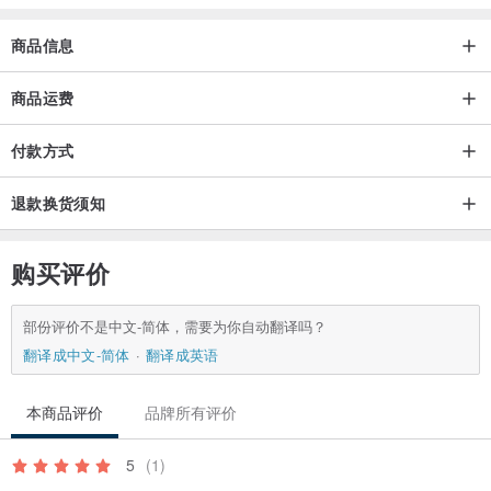
殊痕迹货损毁也会一并写出，购买前请仔细阅读，并查看商品照片，
但是难免忙中有错，如果你有特别介意的地方，欢迎你用私讯询问老
商品信息
板没提到的部分，老板会耐心地一一回答你商品的状况。
■ 如收到商品与当初商品照片有绝对差异(如商品破裂、掉钻)，可提出
商品运费
退费；若收到商品后，对”想像中的样子”、色差及非因运送过程而破
付款方式
损等相关问题，则无法退费。
退款换货须知
购买评价
部份评价不是中文-简体，需要为你自动翻译吗？
翻译成中文-简体
翻译成英语
本商品评价
品牌所有评价
5
(1)