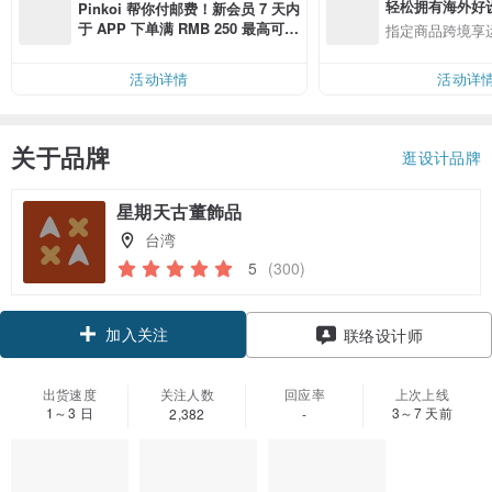
轻松拥有海外好
Pinkoi 帮你付邮费！新会员 7 天内
于 APP 下单满 RMB 250 最高可折
指定商品跨境享
邮费 RMB 40
活动详情
活动详
关于品牌
逛设计品牌
星期天古董飾品
台湾
5
(300)
加入关注
联络设计师
出货速度
关注人数
回应率
上次上线
1～3 日
3～7 天前
2,382
-