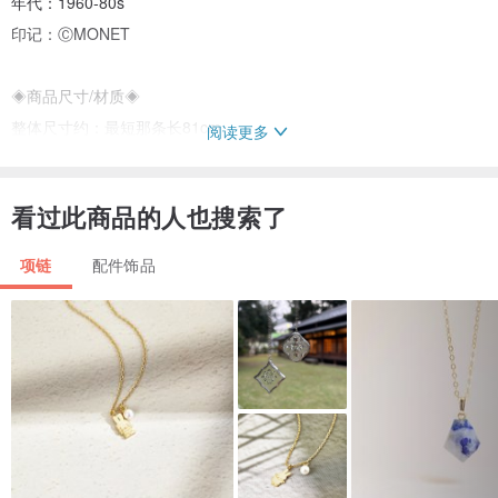
年代：1960-80s
印记：ⒸMONET
◈商品尺寸/材质◈
整体尺寸约：最短那条长81cm
阅读更多
材质：合金
看过此商品的人也搜索了
星期天古董相机/饰品：
工作室地址-新北市淡水区公明街56巷3-3号 预约制
项链
配件饰品
平常没开，请先私讯预约～
◈关于包装◈
以简单环保包装为主，如果想要包成礼物或纸盒，请于下单时备注！
◈老饰品的保养◈
1.请将饰品放置于阴暗干燥处，不要直接接触日晒，以防退色变质。