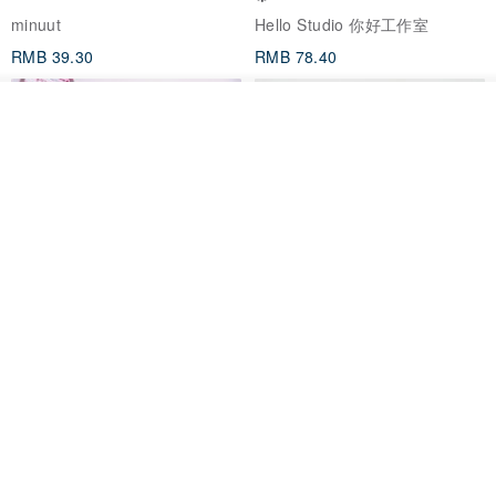
minuut
Hello Studio 你好工作室
RMB 39.30
RMB 78.40
我要排队
加入收藏
了解品牌
Mongsil Pongsil 缎带纸胶带组
狐吉博物馆 Huchii Museum |
合
PET胶带
Loonyppo studio
Hello Studio 你好工作室
RMB 217.30
RMB 71.10
88 折