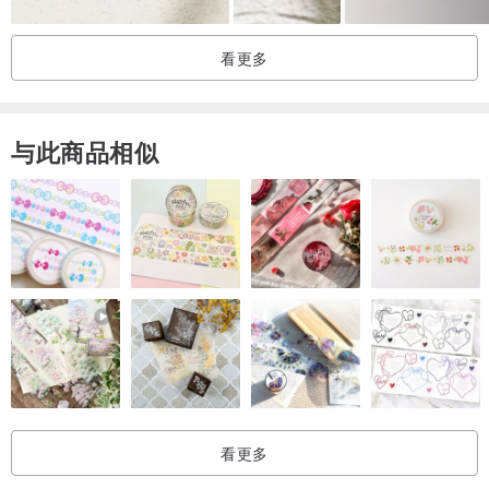
2.请勿将各种饰品全部放在同一个盒子里，会互相摩擦容易造成损
坏。
看更多
3.从事剧烈运动时请把饰品取下，避免掉钻、变形或受损。
4.切勿配戴饰品洗澡、泡温泉及游泳，会简短饰品的寿命。
5.如果短时间内不配戴，请擦干后放入密封袋内保存，避免接触空
与此商品相似
气。
◈古董饰品买家须知◈
■ 所谓的古董饰品是均是10年以上的旧物老件，如果发现饰品有使用
痕迹，皆为正常，因为老饰品就是会充满年代感！
■ 请勿以购买全新商品的标准看待老件，如果介意使用痕迹或是介意
其他人使用过，请购买全新商品
■ 老板拍照技术太好，稍微认真一点拍就会太美，所以如果担心实际
商品跟照片会有误差的话，可以私讯，老板会不打光然后用很烂的手
机拍给你，让你看清商品的真面目。
看更多
■老板很啰唆，所以会尽量把商品所有的现况都明确写在卖场当中，特