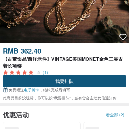
RMB 362.40
【古董饰品/西洋老件】VINTAGE美国MONET金色三层古
着长项链
5
(1)
我要排队
免费赠送
电子贺卡
，结帐完成后填写
此商品目前没现货，你可以按“我要排队”，当有货会主动发信通知你
优惠活动
看全部 (2)