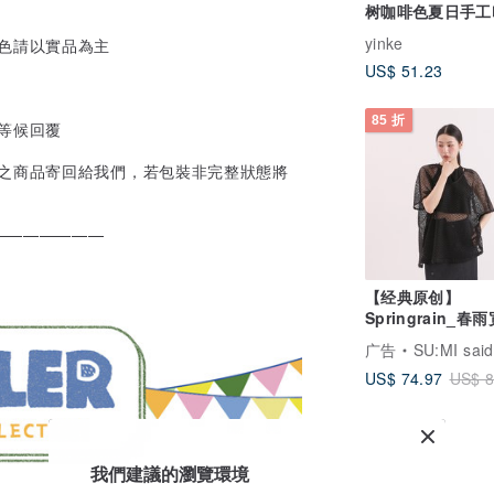
树咖啡色夏日手工
短袖纯棉上衣
yinke
色請以實品為主
US$ 51.23
85 折
等候回覆
）之商品寄回給我們，若包裝非完整狀態將
———————
【经典原创】
Springrain_春
衣_CLT026_黑
广告
SU:MI said
US$ 74.97
US$ 8
我們建議的瀏覽環境