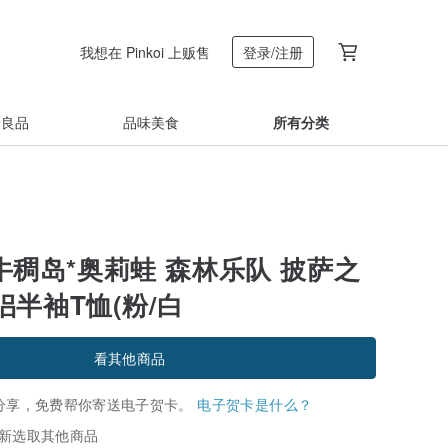
我想在 Pinkoi 上贩售
登录/注册
着良品
品味美食
所有分类
er牛稠岛*奥莉蛙 森林乐队 披萨之
半袖T恤(粉/白
看其他商品
分享，免费帮你寄送电子贺卡。
电子贺卡是什么？
新选取其他商品