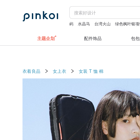
屿
水晶马
台湾火山
绿色枫叶银项
主题企划
配件饰品
包包
衣着良品
女上衣
女装 T 恤
棉