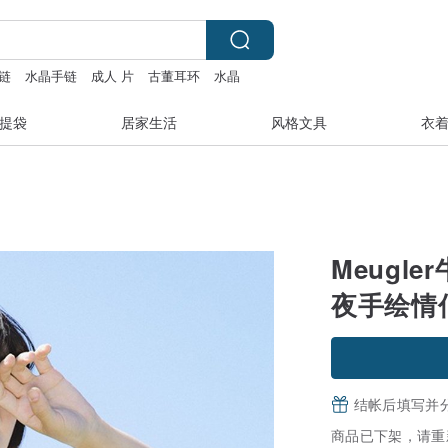
链
水晶手链
成人 片
古董耳环
水晶
提袋
居家生活
风格文具
衣
Meugl
夜手绘情侣
结帐后填写并
商品已下架，请重