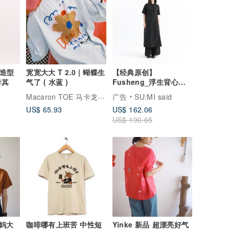
林径造型
宽宽大大 T 2.0 | 蝴蝶生
【经典原创】
卡其
气了 ( 水蓝 )
Fusheng_浮生背心式
洋装_CLD030_黑
Macaron TOE 马卡龙脚趾
广告
SU:MI said
US$ 65.93
US$ 162.06
US$ 190.65
妈大
咖啡哪有上班苦 中性短
Yinke 新品 超漂亮好气