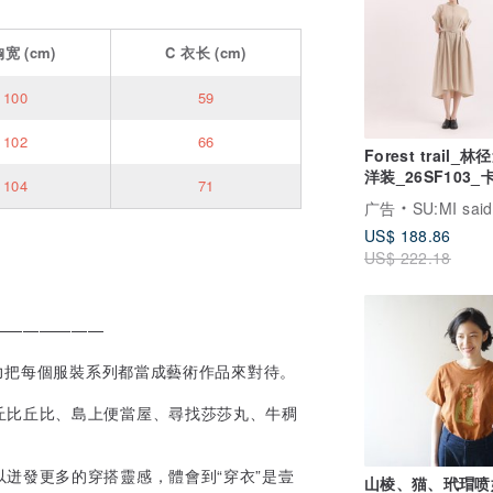
胸宽
(cm)
C
衣长
(cm)
100
59
102
66
Forest trail_
洋装_26SF103_
104
71
广告
SU:MI said
US$ 188.86
US$ 222.18
———————
努力把每個服裝系列都當成藝術作品來對待。
丘比丘比、島上便當屋、尋找莎莎丸、牛稠
迸發更多的穿搭靈感，體會到“穿衣”是壹
山棱、猫、玳瑁喷