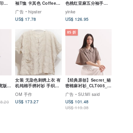
印花
袖T恤 卡其色 Coffee礼
色桃红亚麻五分袖手工
物工作职场快速出货
制作宽宽上衣
广告
hipster
yinke
US$ 17.78
US$ 126.95
85 折
女装 无染色刺绣上衣 有
【经典原创】Secret_秘
雨宽版上
机纯棉手绣衬衫 手织布
密棉麻衬衫_CLT005_亚
短袖刺子绣 - 几何学
麻灰
OM 手作
广告
SU:MI said
US$ 173.27
US$ 101.48
8.20
US$ 119.38