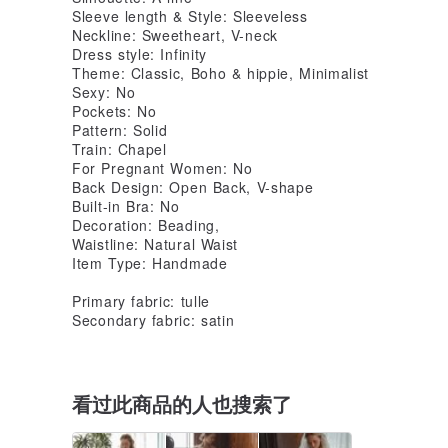
Sleeve length & Style: Sleeveless
Neckline: Sweetheart, V-neck
Dress style: Infinity
Theme: Classic, Boho & hippie, Minimalist
Sexy: No
Pockets: No
Pattern: Solid
Train: Chapel
For Pregnant Women: No
Back Design: Open Back, V-shape
Built-in Bra: No
Decoration: Beading,
Waistline: Natural Waist
Item Type: Handmade
Primary fabric: tulle
Secondary fabric: satin
看过此商品的人也搜索了