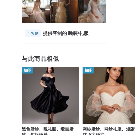
提供客制的 晚装/礼服
可客制
与此商品相似
包邮
包邮
黑色婚纱、晚礼服、缎面婚
网纱婚纱、网纱礼服、短版
纱、短版婚纱
丝 A字婚纱