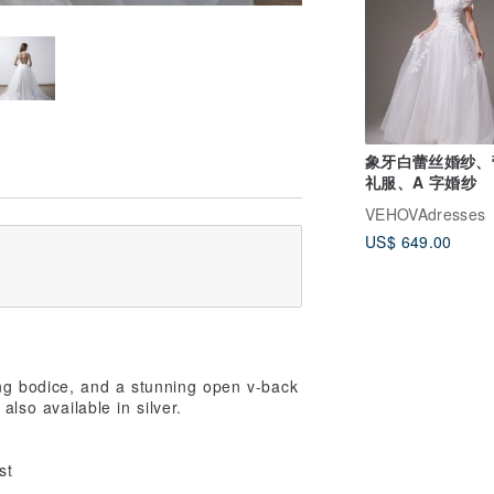
象牙白蕾丝婚纱、
礼服、A 字婚纱
VEHOVAdresses
US$ 649.00
ring bodice, and a stunning open v-back
also available in silver.
st