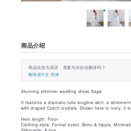
商品介绍
商品信息为英语，需要为你自动翻译吗？
翻译成中文-简体
Stunning shimmer wedding dress Sage.
It features a dramatic tulle longline skirt, a shimme
with draped Czech crystals. Shown here in ivory, it is 
Hem length: Floor
Clothing style: Formal event, Boho & hippie, Minimali
Silhouette: A-line