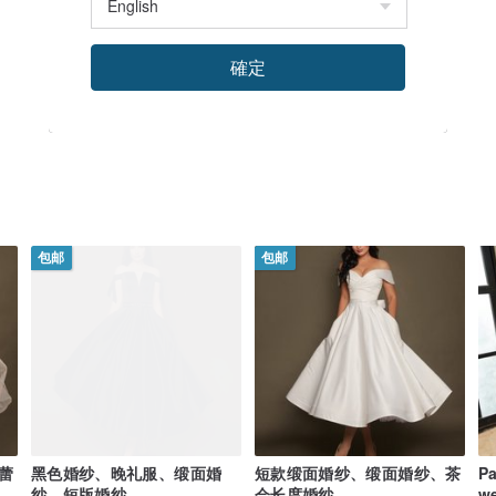
確定
包邮
包邮
蕾
黑色婚纱、晚礼服、缎面婚
短款缎面婚纱、缎面婚纱、茶
Pa
纱、短版婚纱
会长度婚纱
we