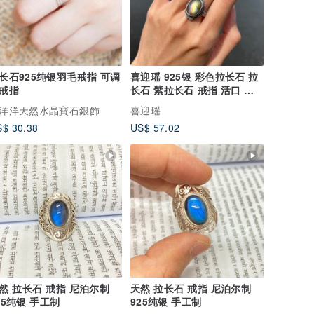
长石925纯银羽毛戒指 可调
喜迎瑶 925银 彩色拉长石 拉
戒指
长石 紫拉长石 戒指 活口 复
古风
洋洋天然水晶寶石銀飾
喜迎瑶
$ 30.38
US$ 57.02
然 拉长石 戒指 尼泊尔制
天然 拉长石 戒指 尼泊尔制
25纯银 手工制
925纯银 手工制