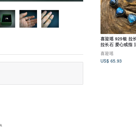
喜迎瑶 925银 拉
拉长石 爱心戒指 
戒指 民族风 男女
喜迎瑶
US$ 65.93