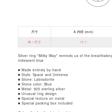
尺寸
A
内径
(mm)
单一尺寸
17.1
Silver ring "Milky Way" reminds us of the breathtakin
iridescent blue
■ Made entirely by hand
■ Style: Space and Universe
■ Stone: Labradorite
■ Stone color: Blue
■ Metal: 925 sterling silver
■ Unusual ring design
■ Special texture on metal
■ Special packing box included