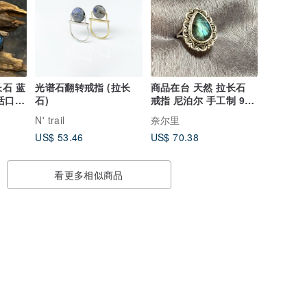
长石 蓝
光谱石翻转戒指 (拉长
商品在台 天然 拉长石
活口
石)
戒指 尼泊尔 手工制 925
纯银
N' trail
奈尔里
US$ 53.46
US$ 70.38
看更多相似商品