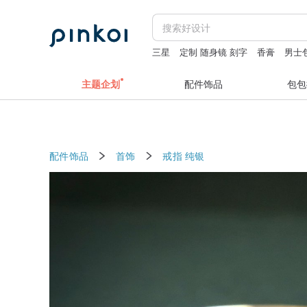
三星
定制 随身镜 刻字
香膏
男士
流苏耳链
主题企划
配件饰品
包包
配件饰品
首饰
戒指
纯银