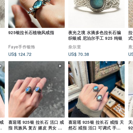
925银拉长石植物风戒指
夜光之境 水滴多色拉长石编
拉
织银戒 尼泊尔手工 925 纯银
式
Faye手作银饰
奈尔里
熹
US$ 124.72
US$ 70.38
US
戒
喜迎瑶 925银 拉长石 活口 戒
喜迎瑶 925银 拉长石 戒指 天
天
指 民族风 复古 嬉皮 男女 嘎
然石 戒指 活口 可调式 手工
9