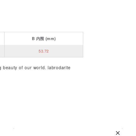
B
内围
(mm)
53.72
g beauty of our world. labrodarite