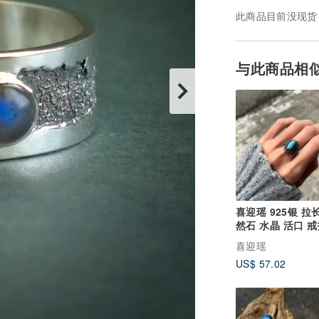
此商品目前没现货
与此商品相
喜迎瑶 925银 拉
然石 水晶 活口 戒
族风 嬉皮 复古
喜迎瑶
US$ 57.02