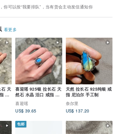
，你可以按“我要排队”，当有货会主动发信通知你
似
看更多
长石 天
喜迎瑶 925银 拉长石 天
天然 拉长石 925纯银 戒
指 民
然石 水晶 活口 戒指 民
指 尼泊尔 手工制
族风 嬉皮 复古
喜迎瑶
奈尔里
US$ 39.65
US$ 137.20
包邮