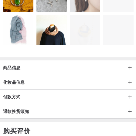
主要成分
● 染井吉野樱叶萃取：滋润并减轻头皮干痒，保持头皮健康、舒适。
● 佐藤樱花萃取：滋润头皮，调理发丝的根基，使头皮保持健康，并
引导发丝变得柔顺易打理。
● 澳洲坚果籽油：深层滋润发丝，保护发鳞片，让发丝散发自然光
商品信息
泽，光彩照人。
● 荷荷巴籽油：为发丝提供滋润，防止干燥，并保持发梢顺滑柔顺。
化妆品信息
● 西兰花籽油：保护发鳞片，让发丝更加顺滑，带来轻盈柔顺的质
感。
付款方式
● 海狗尾花草萃取：保护发丝，赋予光泽。深层滋润发丝，能延长染
退款换货须知
发的持久度。
购买评价
使用方法