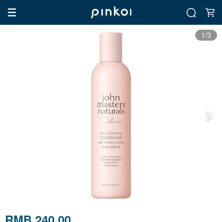
1/3
RMB 240.00