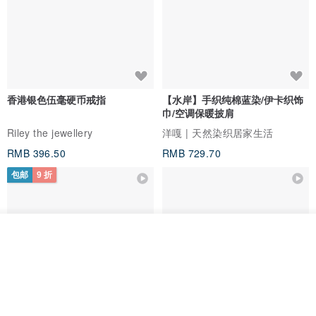
香港银色伍毫硬币戒指
【水岸】手织纯棉蓝染/伊卡织饰
巾/空调保暖披肩
Riley the jewellery
洋嘎 | 天然染织居家生活
RMB 396.50
RMB 729.70
包邮
9 折
放入购物车
加入收藏
了解品牌