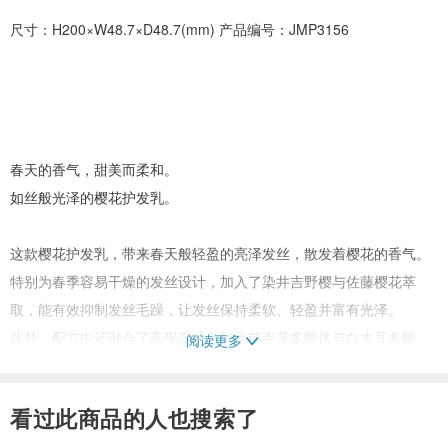
尺寸：H200×W48.7×D48.7(mm) 产品编号：JMP3156
春天的香气，甜美而柔和。
如丝般光泽的樱花护发乳。
这款樱花护发乳，带来春天般轻盈的亮泽发丝，散发着樱花的香气。
特别为春季容易干燥的发丝设计，加入了染井吉野樱与佐藤樱花萃
取，能有效抑制发丝毛躁，让发丝保持柔软、轻盈并富有光泽。
此外，配方中还融合了高保湿成分如水前寺藻多醣体与白木耳多醣
阅读更多
体，为发丝注入深层滋润，并用西兰花籽油和澳洲坚果籽油等轻盈植
物油锁住水分，持久保湿。
看过此商品的人也搜索了
护发后，头发将变得更加顺滑、柔顺，轻盈有弹性，宛如丝绸般触