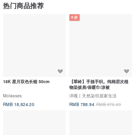
热门商品推荐
9 折
18K 星月双色长链 50cm
【翠岭】手捻手织。纯棉层次植
物染披肩/保暖巾/凉被
Molasses
洋嘎 | 天然染织居家生活
RMB 18,824.20
RMB 788.94
RMB 876.60