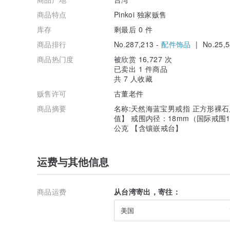
商品特点
Pinkoi 独家贩售
库存
剩最后 0 件
商品排行
No.287,213 -
配件饰品
| No.25,5
商品热门度
被欣赏 16,727 次
已卖出 1 件商品
共 7 人收藏
贩售许可
古董老件
商品摘要
名称:天然海蓝宝男戒指 正方形裸石尺
值】 戒围内径：18mm（国际戒围14
公克 【含镶嵌戒台】
运费与其他信息
商品运费
从台湾寄出，寄往：
美国