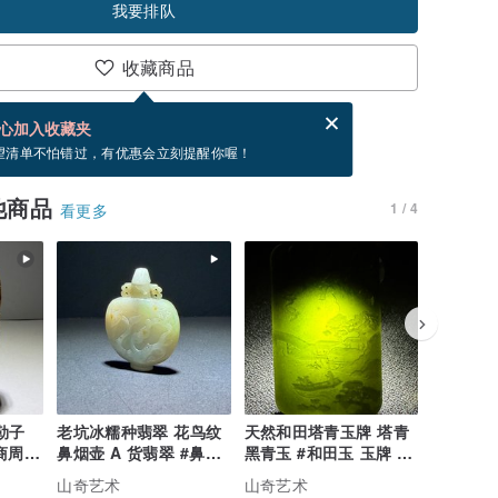
我要排队
收藏商品
分享，免费帮你寄送电子贺卡。
电子贺卡是什么？
心加入收藏夹
，你可以按“我要排队”，当有货会主动发信通知你
望清单不怕错过，有优惠会立刻提醒你喔！
他商品
1 / 4
看更多
勒子
老坑冰糯种翡翠 花鸟纹
天然和田塔青玉牌 塔青
天然 A 货翡翠 
鼻烟壶 A 货翡翠 #鼻烟
黑青玉 #和田玉 玉牌 山
冰糯种蓝
商周玉
壶 #snuff bottle
水牌 #山奇艺术
吊坠 缅
山奇艺
山奇艺术
山奇艺术
山奇艺术