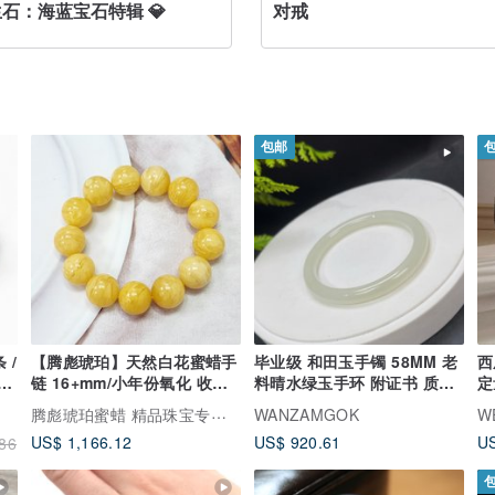
生石：海蓝宝石特辑 💎
对戒
包邮
 /
【腾彪琥珀】天然白花蜜蜡手
毕业级 和田玉手镯 58MM 老
西
翠玉
链 16+mm/小年份氧化 收藏
料晴水绿玉手环 附证书 质地
定
等级
温润细腻
礼
腾彪琥珀蜜蜡 精品珠宝专卖店
WANZAMGOK
W
US$ 1,166.12
US$ 920.61
US
86