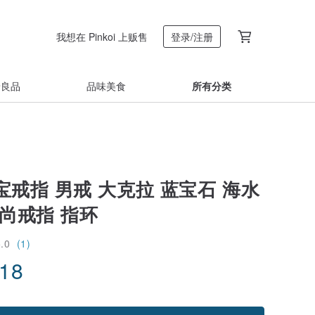
我想在 Pinkoi 上贩售
登录/注册
着良品
品味美食
所有分类
戒指 男戒 大克拉 蓝宝石 海水
尚戒指 指环
5.0
(1)
.18