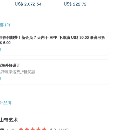
US$ 2,672.54
US$ 222.72
US$ 534
 (2)
i 帮你付邮费！新会员 7 天内于 APP 下单满 US$ 30.00 最高可折
 6.00
情
有海外好设计
品跨境享运费折抵优惠
情
计品牌
山奇艺术
5.0
(140)