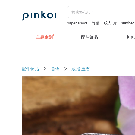
paper shoot
竹编
成人 片
numberi
银饰
新娘配饰
主题企划
配件饰品
包包
配件饰品
首饰
戒指
玉石