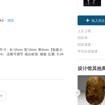
42 -
戒指
领优惠券
上次上线：
加入关注
回应率：
回应速度：
寸：长12mm 宽12mm 厚6mm【取最大
平均出货速度：
） 活围可调节 戒台材质: 镀银 总重: 9.24
设计馆其他