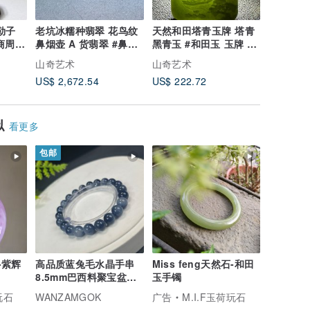
勒子
老坑冰糯种翡翠 花鸟纹
天然和田塔青玉牌 塔青
天然 A 货翡翠 
鼻烟壶 A 货翡翠 #鼻烟
黑青玉 #和田玉 玉牌 山
冰糯种蓝
商周玉
壶 #snuff bottle
水牌 #山奇艺术
吊坠 缅
山奇艺
山奇艺术
山奇艺术
山奇艺术
US$ 2,672.54
US$ 222.72
US$ 534
似
看更多
包邮
石-紫辉
高品质蓝兔毛水晶手串
Miss feng天然石-和田
8.5mm巴西料聚宝盆发
玉手镯
丝水晶手錬女活力财运
玩石
WANZAMGOK
广告
M.I.F玉荷玩石