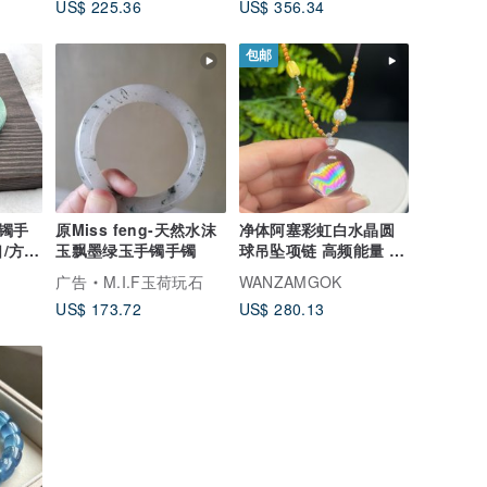
US$ 225.36
US$ 356.34
包邮
镯手
原Miss feng-天然水沫
净体阿塞彩虹白水晶圆
口/方
玉飘墨绿玉手镯手镯
球吊坠项链 高频能量 净
SS
化灵修 配紫色编绳
广告
M.I.F玉荷玩石
WANZAMGOK
US$ 173.72
US$ 280.13