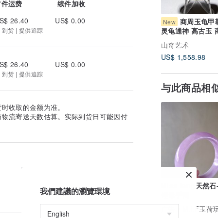
首件运费
续件加收
S$ 26.40
US$ 0.00
商周玉龟甲
New
 到货 | 提供追踪
灵龟通神 高古玉 
器 玉勒子 古玉 
山奇艺术
术
US$ 1,558.98
S$ 26.40
US$ 0.00
 到货 | 提供追踪
与此商品相
货时收取的金额为准。
与物流寄送天数估算。实际到货日可能因付
Miss feng天然
我們建議的瀏覽環境
锂母手镯
广告
M.I.F玉荷