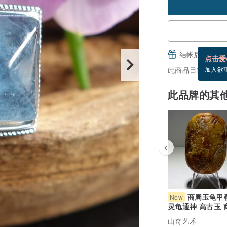
结帐后填写并
点击爱
此商品目前没现货
加入欲
此品牌的其
商周玉龟甲
New
灵龟通神 高古玉 
器 玉勒子 古玉 
山奇艺术
术