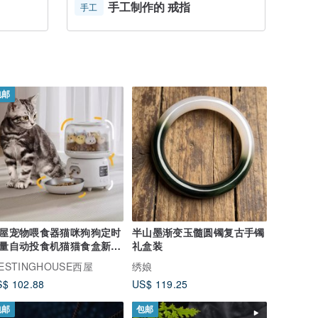
手工制作的 戒指
手工
包邮
屋宠物喂食器猫咪狗狗定时
半山墨渐变玉髓圆镯复古手镯
量自动投食机猫猫食盒新年
礼盒装
物
ESTINGHOUSE西屋
绣娘
$ 102.88
US$ 119.25
包邮
包邮