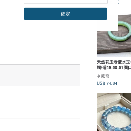
US$ 409.79
確定
天然花玉老蓝水玉
镯/适49.50.51圈
镯/女儿镯/质地细/
令藏斋
US$ 74.84