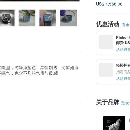
US$ 1,558.98
优惠活动
看全部
Pinko
邮费 US$
活动详
轻松拥
的造型，纯净海蓝色、晶莹剔透、沁凉如海
指定商
霸气，也含不凡的气质与质感!
活动详
关于品牌
逛设