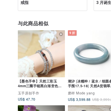
戒指
3 月诞
与此商品相似
9 折
【墨色手串】天然三彩玉
潮汐 |冰糯种 / 蓝水 / 细圆条
4mm三圈手链黑白渐变色手
手围17.5-18| 天然A货翡
环中国风
镯
玉乎原创手作
磨样 Mode yang
US$ 47.70
US$ 3,599.88
US$ 3,999.