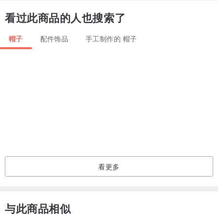
拥抱这款手工制作的遮阳帽休闲无檐小便帽的永恒魅力和舒适感，提
看过此商品的人也搜索了
升您的风格。
帽子
配件饰品
手工制作的 帽子
采用日本亚麻棉混纺布料制成，确保透气性和耐用性。
M 号：适用于头部尺寸 21 英寸-22 英寸/53.5 厘米-55 厘米
L 号：适用于头部尺寸 23.5-24.5 寸/60cm-63cm
生产地：国内
外壳：可调式手工长袍
看更多
缝制前的每一块布料都要用水浸泡清洗。清洁并防止织物拉伸。
与此商品相似
保养：必要时请手洗。并在阴凉处晾干