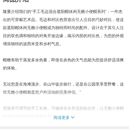
隆重介绍我们的“手工毛边混合遮阳帽休闲无檐小便帽系列” - 一件杰
出的可穿戴艺术品。毛边和对比色营造出引人注目的巧妙对比，使这
款遮阳帽休闲无檐小便帽成为独特而时尚的配件。设计在于其引人注
目的双色调和独特的对角开放边缘，揭示内部的对比色，为您的外观
增添独特的波西米亚和乡村气息。
帽檐有助于蒸发多余热量，即使在炎热的天气也能为您提供舒适清爽
的体验。
无论您是在海滩漫步、在山中徒步旅行，还是在公园里享受野餐，这
些无檐小便帽都是您户外活动的完美伴侣。”
背面有可调节的手工长袍，可确保安全舒适的贴合性，让无檐小便帽
在您的活动中始终保持在原位。
阅读更多