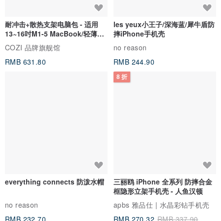
耐冲击+散热支架电脑包 - 适用
les yeux小王子/深海蓝/犀牛盾防
13~16吋M1-5 MacBook/轻薄笔
摔iPhone手机壳
电
COZI 品牌旗舰馆
no reason
RMB 631.80
RMB 244.90
8 折
everything connects 防泼水帽
三丽鸥 iPhone 全系列 防摔合金
框隐形立架手机壳 - 人鱼汉顿
no reason
apbs 雅品仕 | 水晶彩钻手机壳
RMB 232.70
RMB 270.32
RMB 337.90