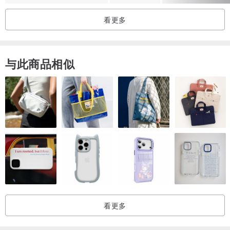
看更多
＊购买注意事项
1.布品图案随机分布和裁剪，未必如商品照一样
2. 商品照已尽量呈现原色，但每台电脑或手机显色不同，可能出现色
与此商品相似
差
3. 产品手工制作而成，有手作痕迹，不如机制般完美和对齐，请仔细
考虑再购买
4. 若无重大瑕疵，贴身物品不退换货
＊洗涤方式
1. 建议人手轻柔搓洗，勿大力拉扯缝线处
2. 纱布洗后易皱、轻微缩水，为正常现象，可以整熨保持美美的外观
3. 勿漂白、烘干、长时间沉泡以免掉色
4. 勿接触刷子、魔鬼毡、尖锐物以防勾纱
看更多