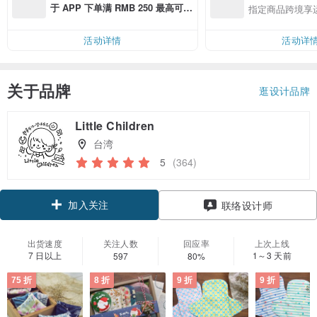
于 APP 下单满 RMB 250 最高可折
指定商品跨境享
邮费 RMB 40
活动详情
活动详
关于品牌
逛设计品牌
Little Children
台湾
5
(364)
加入关注
联络设计师
出货速度
关注人数
回应率
上次上线
7 日以上
1～3 天前
597
80%
75 折
8 折
9 折
9 折