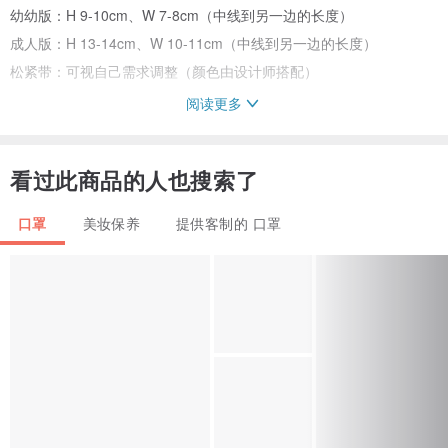
幼幼版：H 9-10cm、W 7-8cm（中线到另一边的长度）
成人版：H 13-14cm、W 10-11cm（中线到另一边的长度）
松紧带：可视自己需求调整（颜色由设计师搭配）
阅读更多
#制作期约15至20个工作天，请知悉
#购买多个如需分开包装请备注，否则会以一个袋子包装喔
看过此商品的人也搜索了
#人手裁量车缝，尺寸误差难以避免，每个口罩套的大小未必一致，请
斟酌购买，感谢！
口罩
美妆保养
提供客制的 口罩
＊口罩套用途
1. 口罩套／布口罩本身没抗菌功能，目的在于保护外科口罩接触外界
及自身脏污，尽量延长使用次数
2. 需要勤加清洗，这样才能保护口罩喔
3. 适合对外科口罩气味、材质敏感的使用者
（最理想的情况还是每次使用口罩后即弃，但在口罩不足、传染病尚
未流行之际，口罩套未尝不是应急方法）