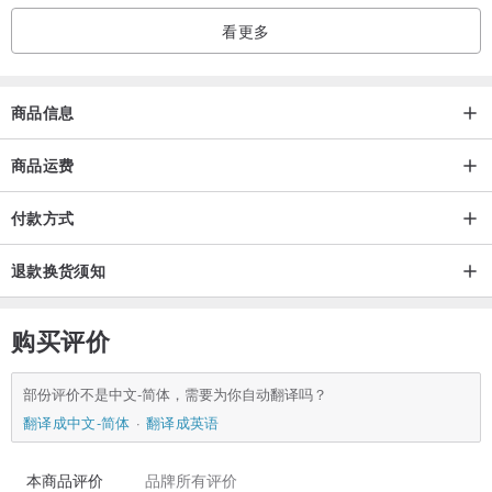
看更多
商品信息
做出这条裤子的时候就一直想叫它 “一条神奇的裤子”
商品运费
是休闲裤与西装裤的完美结合 棉混纺的面料
付款方式
西装裤的版型 非常雅痞
退款换货须知
在前后口袋各做了一边的翻折设计
购买评价
再打跳色的套结 提升细节感的同时也变得可爱了许多
部份评价不是中文-简体，需要为你自动翻译吗？
翻译成中文-简体
翻译成英语
本商品评价
品牌所有评价
裤子选了两个颜色 黄油白和复古红 面料稍许不同