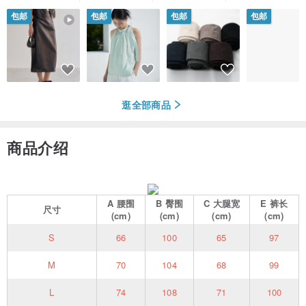
包邮
包邮
包邮
包邮
逛全部商品
商品介绍
A
腰围
B
臀围
C
大腿宽
E
裤长
尺寸
(cm)
(cm)
(cm)
(cm)
S
66
100
65
97
M
70
104
68
99
L
74
108
71
100