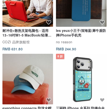
不用担心红色会不好搭配哦 可以在你穿闷了基础色时
用一条红裤子打开衣柜的新世界
耐冲击+散热支架电脑包 - 适用
les yeux小王子/深海蓝/犀牛盾防
13~16吋M1-5 MacBook/轻薄笔
摔iPhone手机壳
电
用一点跳色点缀暗色也能让整体的搭配更特别
COZI 品牌旗舰馆
no reason
RMB 631.80
RMB 244.90
8 折
考虑到大家对选择码数、裤长、腰围等问题
想在这对个子娇小的朋友悄咪咪说一句
“卷裤脚不应该是我们每个人必备的技能吗！”
everything connects 防泼水帽
三丽鸥 iPhone 全系列 防摔合金
然后想大声对高个子的朋友说