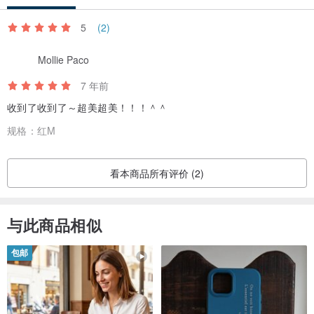
5
(2)
白色的面料有一点皱感的纹路
Mollie Paco
红色的面料有一种磨毛的质感
7 年前
收到了收到了～超美超美！！！＾＾
黄油白是米色带一点黄调 相比本白更加耐看且复古
规格：
红M
而且也不用担心像本白的裤子那样怕脏
看本商品所有评价 (2)
同时也是这次新品拍摄中搭配率最高的
与此商品相似
包邮
另外一条复古红也是我一直寻觅的红色
不会像正红那样跳但是又足够满足自己对红色的喜爱