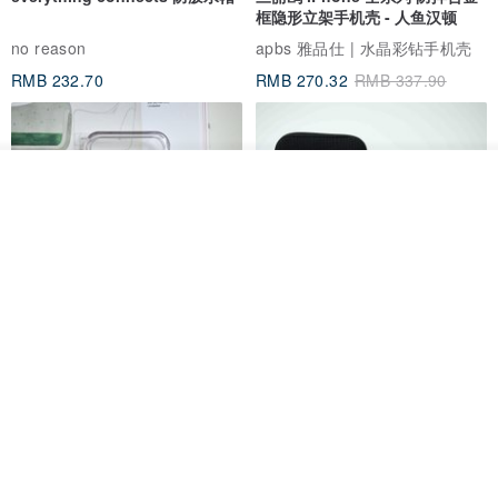
框隐形立架手机壳 - 人鱼汉顿
no reason
apbs 雅品仕 | 水晶彩钻手机壳
“如果觉得裤子稍短，穿一双高帮鞋或靴子就会好很多哦！”
RMB 232.70
RMB 270.32
RMB 337.90
看其他商品
了解品牌
在此祝愿你爱上翻折裤并无法自拔
HERE AND THERE. 犀牛盾
la essence 台湾精品 LE-
clear 透明手机壳
9805XLSP 6-7 寸大手机包 防震
耐磨可水洗
no reason
la essence
RMB 313.50
RMB 240.00