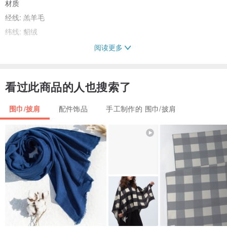
材质
经线: 羔羊毛
纬线: 貂绒
阅读更多
handwoven by Carina
看过此商品的人也搜索了
围巾/披肩
配件饰品
手工制作的 围巾/披肩