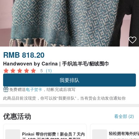
RMB 818.20
Handwoven by Carina | 手织羔羊毛/貂绒围巾
5
(1)
我要排队
免费赠送
电子贺卡
，结帐完成后填写
此商品目前没现货，你可以按“我要排队”，当有货会主动发信通知你
优惠活动
看全部 (2)
轻松拥有海外好
Pinkoi 帮你付邮费！新会员 7 天内