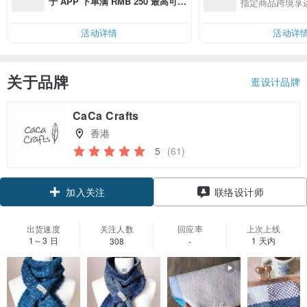
于 APP 下单满 RMB 250 最高可折
指定商品跨境享
邮费 RMB 40
活动详情
活动详
关于品牌
逛设计品牌
CaCa Crafts
香港
5
(61)
领优惠券
联络设计师
加入关注
出货速度
关注人数
回应率
上次上线
1～3 日
1 天内
308
-