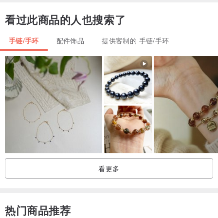
の効果があります。
看过此商品的人也搜索了
◇拉长石·ラブラドライト·Labradorite
手链/手环
配件饰品
提供客制的 手链/手环
冷静沈着·能力覚醒
マイナスなエネルギーを取り除き、冲动やたかぶる気持ちを镇め
る、冷静を与える、高次元意识との交流、洞察力や直感力の强化、
潜在能力の覚醒などの効果があります。
⑅୨୧┈┈┈┈┈┈┈┈┈┈┈┈୨୧⑅
看更多
【关于我们】
热门商品推荐