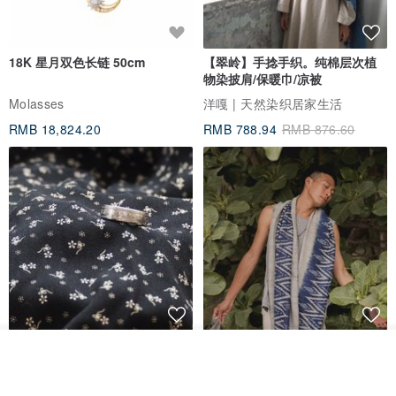
18K 星月双色长链 50cm
【翠岭】手捻手织。纯棉层次植
物染披肩/保暖巾/凉被
Molasses
洋嘎 | 天然染织居家生活
RMB 18,824.20
RMB 788.94
RMB 876.60
香港银色伍毫硬币戒指
【水岸】手织纯棉蓝染/伊卡织饰
放入购物车
巾/空调保暖披肩
加入收藏
了解品牌
Riley the jewellery
洋嘎 | 天然染织居家生活