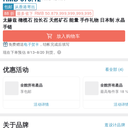
包邮
从香港寄出
88 折
最多省下 RMB 50.879,999,999,999,995
太赫兹 橄榄石 拉长石 天然矿石 能量 手作礼物 日本制 水晶
手链
放入购物车
免费赠送
电子贺卡
，结帐完成后填写
现在下单预估 8/13~8/20 到货。
优惠活动
看全部 (4)
全館所有產品
全館所有產品
享包邮
最高每件享 18 %
活动详情
活动详
关于品牌
逛设计品牌