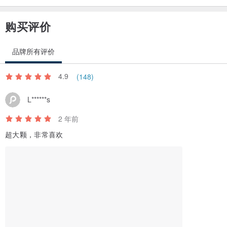
术，在保留着原⽯的原⽣态样貌的前提下进⾏打磨，凸显晶⽯⾃⾝的
魅⼒。拥有着众多⼯匠的本社⼯厂，每天进⾏着原⽯的卸货、切割、
购买评价
打磨等⼯作。无论是晶⽯的配件还是珠宝完成品都是由⼯匠们纯⼿⼯
打造⽽成的。因此，完成品珠宝内的⼀颗⼀颗材料，也包含着⼯匠们
品牌所有评价
的⼼思与努⼒，包含着本社引以为豪的⾼品质。
4.9
(148)
⑅୨୧┈┈┈┈┈┈┈┈┈┈┈┈୨୧⑅
L******s
◆本产品出⾃⽇本匠⼈的选择和设计。
2 年前
◆天然⽯头的性质，颜⾊、图案和形状可能会略有不同。
超大颗，非常喜欢
◆天然⽯对阳光较为敏感。请尽量避免长时间的阳光直射。
◆根据显⽰器环境的不同，⽔晶颜⾊的外观会有所不同。
⑅୨୧┈┈┈┈┈┈┈┈┈┈┈┈୨୧⑅
※星野坚守着“让您和家⼈的⽣活更加健康美好”的使命每天进⾏着，并