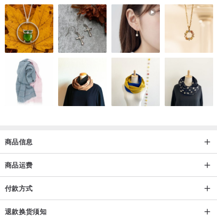
⑅୨୧┈┈┈┈┈┈┈┈┈┈┈┈୨୧⑅
天然晶⽯是⼤⾃然孕育出来的⼀种⼗分神秘的存在。以其独特的⾊泽
与魅⼒从古⾄今都广受⼤众喜爱。⼈们常常以天然晶⽯的品种、⼤
⼩、颜⾊和形状等各种要素去判定其价值。但是，还有⼀样要素，是
平时⼈们都容易忽略的，却⼜是天然晶⽯的⼀种⼗分重要的魅⼒。
⼤家能注意得到？
那就是天然晶⽯的独⼀无⼆性。
由于是经过岁⽉的积累天然形成的，因此这个世界上所有的天然晶⽯
商品信息
都是独⼀无⼆的。因此，星野珠宝馆⼿作⼯房希望通过这个平台让⼤
商品运费
家认识到蕴含在天然晶⽯内部的独特性是⼀种多么特殊⽽有价值的要
素，⽽在这里⼀颗⼀颗地想各位展⽰着，传递着。
付款方式
星野珠宝馆⼿作⼯房通过严格筛选原⽯，配合了独⾃⼯厂的打磨技
退款换货须知