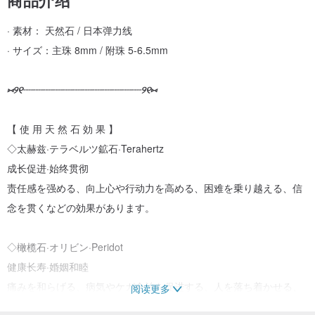
· 素材： 天然石 / 日本弹力线
· サイズ：主珠 8mm / 附珠 5-6.5mm
⑅୨୧┈┈┈┈┈┈┈┈┈┈┈┈୨୧⑅
【 使 用 天 然 石 効 果 】
◇太赫兹·テラベルツ鉱石·Terahertz
成长促进·始终贯彻
责任感を强める、向上心や行动力を高める、困难を乗り越える、信
念を贯くなどの効果があります。
◇橄榄石·オリビン·Peridot
健康长寿·婚姻和睦
痛みを和らげる、病気やケガ全治を促进する、人を落ち着かせる、
阅读更多
幸运を引き寄せる、忠诚心を高める、爱情を深める、婚姻和睦など