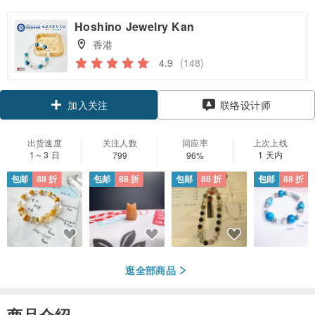
Hoshino Jewelry Kan
香港
4.9
(148)
加入关注
联络设计师
出货速度
关注人数
回应率
上次上线
1～3 日
1 天内
799
96%
包邮
88 折
包邮
88 折
包邮
88 折
包邮
88 折
逛全部商品
商品介绍