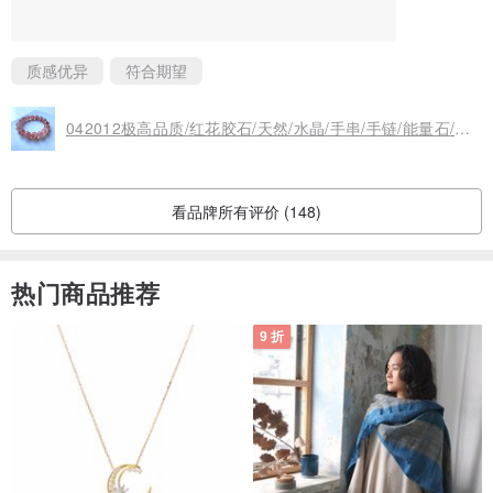
且为此⼀直努⼒下去。
※本社所有产品寄出前均会进⾏净化仪式，才会将饰品打包寄送到您⼿
质感优异
符合期望
上。（*注：产品发货前会将净化过程纪录并发送给您。）
※由于原材料为天然晶⽯，可能某些个体内部会有各种内包物和裂纹。
042012极高品质/红花胶石/天然/水晶/手串/手链/能量石/原生态/
外部也会有凹凸不平或者是类似于擦痕等情况。这都是⼯匠们为了保
持晶⽯的原⽣态，为了凸显晶⽯的魅⼒⽽故意留下的痕迹。希望各位
能够体会⼯匠们的⼼思，将其视作为晶⽯魅⼒的⼀部分去欣赏。
看品牌所有评价 (148)
※本社的珠宝全部都是运⽤了⾃家⼯厂打磨的⾼品质晶⽯素材制作⽽成
的。如果有兴趣希望各位能及时与本社联系！
热门商品推荐
9 折