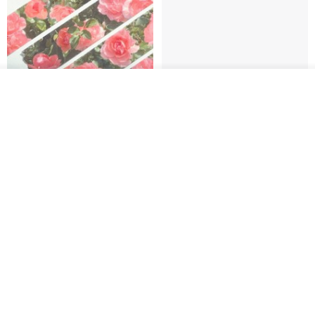
我要排队
了解品牌
Jardin de France 屏蔽胶带
面包屋日记 Bake Diary | PET胶
带
minuut
Hello Studio 你好工作室
RMB 39.30
RMB 78.40