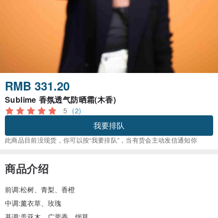
RMB 331.20
Sublime 香氛透气防晒霜(木香)
5
(2)
我要排队
此商品目前没现货，你可以按“我要排队”，当有货会主动发信通知你
商品介绍
前调:松树、青梨、香橙
中调:薰衣草、玫瑰
基调:盖亚木、广藿香、烟草