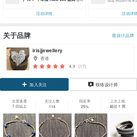
邮费 RMB 40
活动详情
活动详
关于品牌
逛设计品牌
irisjjewellery
香港
4.9
(17)
领优惠券
联络设计师
加入关注
出货速度
关注人数
回应率
上次上线
7 日以上
超过 1 周
114
25%