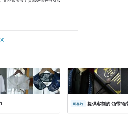
。實品很美喔！質感好很好搭衣服
4)
巾
提供客制的 领带/领
可客制