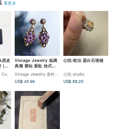
似
看更多
务头层皮
Vintage Jewelry 低调
心忱-欧泊 蛋白石项链
 (全
典雅 紫钻 垂坠 栓式耳
环
Vintage Jewelry 老时光角落
 Co.
心忱 studio
US$ 43.66
US$ 88.20