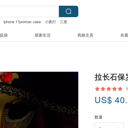
iphone 17promax case
小夜灯
三星
提袋
居家生活
风格文具
衣
拉长石保罗
US$
40
数量