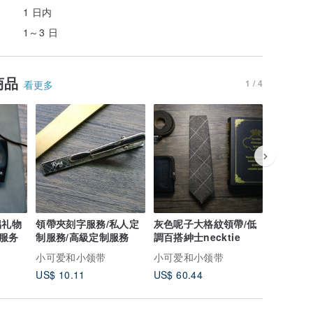
1 日内
1～3 日
商品
1 / 4
看更多
領帶夾刻字服務/私人定
灰色呢子大格紋領帶/低
藍色細紋
服务
制服務/高級定制服務
調百搭紳士necktie
帶/型男
本款式
小可爱和小领带
小可爱和小领带
小可爱和
US$ 10.11
US$ 60.44
US$ 60.