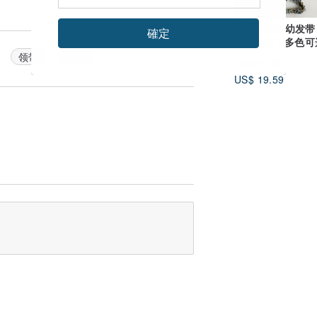
手工钩织极幼发带 | 
確定
系民族风 | 多
领带
领结
Zèbre Bleu
US$ 19.59