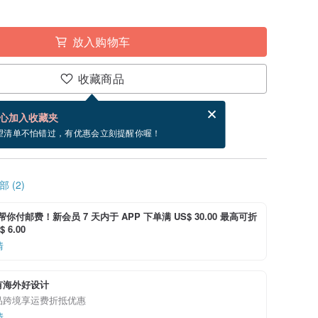
放入购物车
收藏商品
分享，免费帮你寄送电子贺卡。
电子贺卡是什么？
心加入收藏夹
寄出商品为 5 个工作天。（不包含假日）
望清单不怕错过，有优惠会立刻提醒你喔！
 (2)
i 帮你付邮费！新会员 7 天内于 APP 下单满 US$ 30.00 最高可折
 6.00
情
有海外好设计
品跨境享运费折抵优惠
情