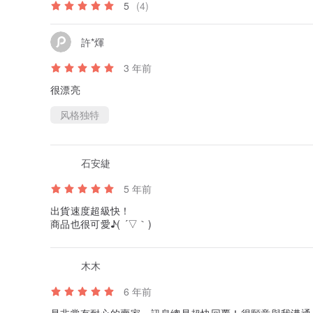
5
(4)
許*煇
3 年前
很漂亮
风格独特
石安緁
5 年前
出貨速度超級快！
商品也很可愛♪( ´▽｀)
木木
6 年前