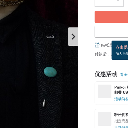
结帐后填写并
点击爱
付款后，从备货到
加入欲
优惠活动
看全部
Pinko
邮费 US$
活动详
轻松拥
指定商
活动详