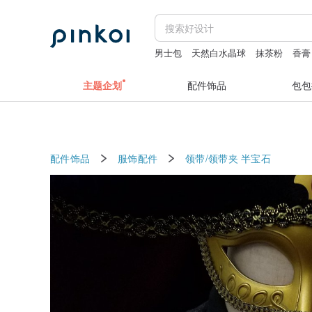
男士包
天然白水晶球
抹茶粉
香膏
black man
主题企划
配件饰品
包包
配件饰品
服饰配件
领带/领带夹
半宝石