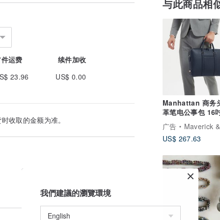
与此商品相
首件运费
续件加收
S$ 23.96
US$ 0.00
Manhattan 商
革笔电公事包 16吋
货时收取的金额为准。
蓝色)
广告
Maverick &
US$ 267.63
我們建議的瀏覽環境