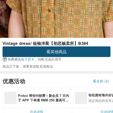
Vintage dress/ 短袖洋装【初恋贩卖所】B384
看其他商品
免费赠送
电子贺卡
，结帐完成后填写
商品已下架，请重新选取其他商品
优惠活动
看全部 (2)
轻松拥有海外好
Pinkoi 帮你付邮费！新会员 7 天内
于 APP 下单满 RMB 250 最高可折
指定商品跨境享
邮费 RMB 40
活动详情
活动详