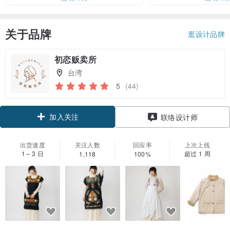
关于品牌
逛设计品牌
初恋贩卖所
台湾
5
(44)
加入关注
联络设计师
出货速度
关注人数
回应率
上次上线
1～3 日
超过 1 周
1,118
100%