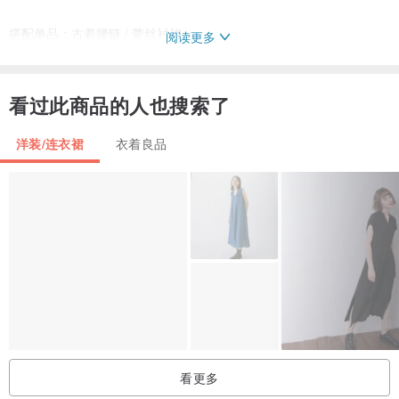
搭配单品：古着腰链 / 蕾丝衬裙
阅读更多
Model：156cm
看过此商品的人也搜索了
*商品皆为实品拍摄，商品拍摄受光线及屏幕的不同会有些许色差
*尺寸为平量可能误差1-3cm
洋装/连衣裙
衣着良品
*古着商品状况皆不同，可接受者再下标
❤ 初恋贩卖所
营业时间：14:00～21:00（Wed.-Sun.）
地址：台中市西区忠明南路330号
———————————
❤Instagram：flipped_vintage71
看更多