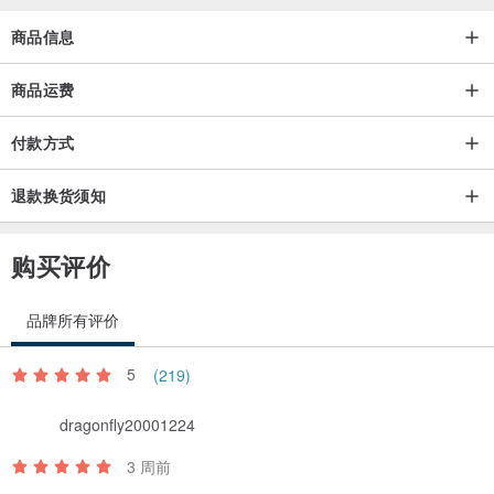
商品信息
商品运费
付款方式
【关于本店】
退款换货须知
我们的商店成立 125 周年。
基于我们在悠久历史中累积的丰富经验，我们提供高品质的珠宝和珍
购买评价
珠配件。
品牌所有评价
【关于材料】
我们拥有丰富的辨别经验，因此能够提供优质的材料、技术和服务。
5
(219)
【关于制造国/出货国】
dragonfly20001224
我们所有的配件均在日本制造。
3 周前
主要加工地区为日本福冈、兵库、大阪、山梨、东京等地。