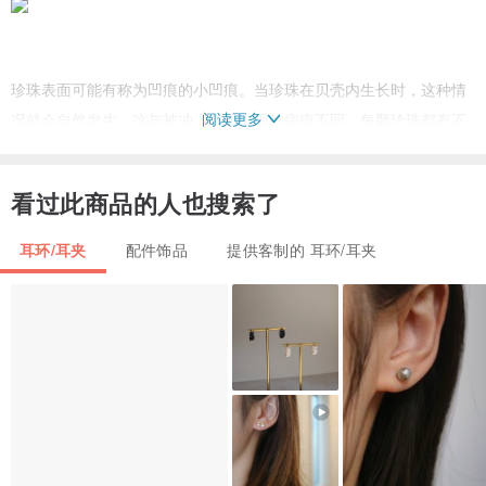
珍珠表面可能有称为凹痕的小凹痕。当珍珠在贝壳内生长时，这种情
阅读更多
况就会自然发生。这与被冲上岸后出现的疤痕不同。每颗珍珠都有不
同的表情，请欣赏在天然海水中生长的珍珠的表情。
看过此商品的人也搜索了
【品牌】FUKUDA JEWELRY，始于 1899 年
【材质】10K 黄金
耳环/耳夹
配件饰品
提供客制的 耳环/耳夹
【制造地】日本
【出货国】日本
【包装】将装入珠宝专用盒中出货
▷
材质
10K黄金、天然Akoya珍珠7.5mmUP、5.0mmUP
Wrapping Image