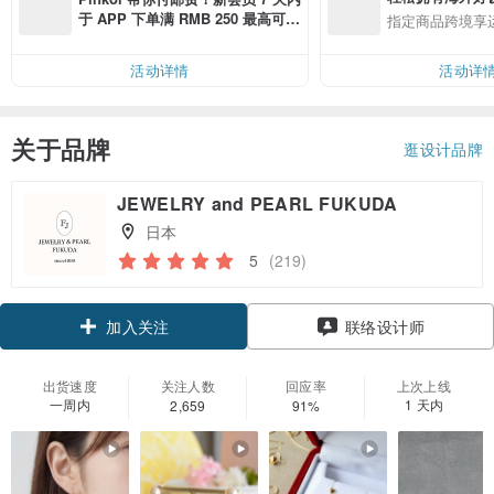
于 APP 下单满 RMB 250 最高可折
指定商品跨境享
邮费 RMB 40
活动详情
活动详
关于品牌
逛设计品牌
JEWELRY and PEARL FUKUDA
日本
5
(219)
领优惠券
联络设计师
加入关注
出货速度
关注人数
回应率
上次上线
一周内
1 天内
2,659
91%