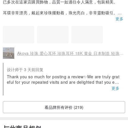
已多次在這家店購買飾物，品質一如過往令人滿意，包裝精美。
所有产品均从日本福冈县（我们商店所在地）发货。
耳環非常漂亮，戴起來珍珠擺動着，珠光亮白，非常靈動吸引。
更多
【关于运送方式】
每次店主也非常用心寫心意語句，很細心和窩心，感謝妳❤️
我们将透过JAPAN POST运送。
请参阅页面底部的“运送”部分，以了解到达所需的天数。
【商品维修】
Akoya 珍珠 爱心耳环 珍珠耳环 18K 黄金 日本制造 轻珠宝 抗过敏
所有从本店购买的配件均可维修、保养、清洁。如果您在使用过程中
遇到任何问题，请随时与本店联系。
设计师于 3 天前回复
Thank you so much for posting a review✨We are truly grat
eful for your repeated visits and are delighted that you enjo
【关于定制】
y our jewelry✨We hope you have a wonderful time wearing
更多
我们的商店允许定制以满足您的需求。
your pieces. Please feel free to reach out again if you are l
ooking for anything else. Thank you✨
如果您有任何要求，例如将耳环改为耳环，请联系设计师。
看品牌所有评价 (219)