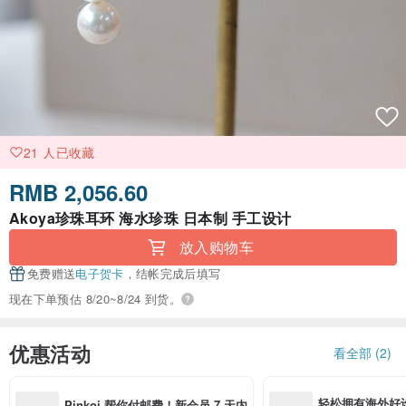
21 人已收藏
RMB 2,056.60
Akoya珍珠耳环 海水珍珠 日本制 手工设计
放入购物车
免费赠送
电子贺卡
，结帐完成后填写
现在下单预估 8/20~8/24 到货。
优惠活动
看全部 (2)
轻松拥有海外好
Pinkoi 帮你付邮费！新会员 7 天内