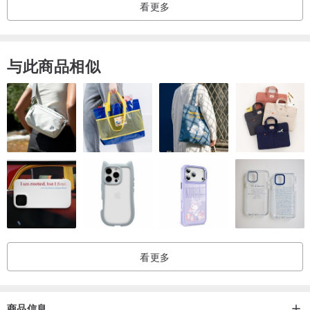
看更多
与此商品相似
尺寸
宽：~20cm
深：~8cm
高：~22cm, (~35cm 连手抽)
皮肩带：~30cm (肩到袋口高度)
看更多
商品信息