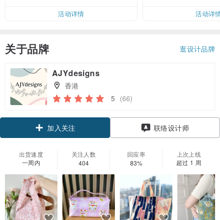
活动详情
活动详
关于品牌
逛设计品牌
AJYdesigns
香港
5
(66)
加入关注
联络设计师
出货速度
关注人数
回应率
上次上线
一周内
超过 1 周
404
83%