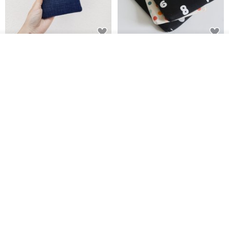
电子书保护套/电子书平板
进口布 HyRead gaze mini 6 寸
看其他商品
了解品牌
套/Kobo 6寸保护套/平板保护套/
定制尺寸保护包 礼物 文艺日系
阅读器套
shalom
虚室手制
RMB 100.40
RMB 20.00
刺绣森林 轻便防水 kobo 电子书
电子书保护套/电子书平板
保护套 客制化礼物 平板电脑包
套/Kobo 6 寸保护套/平板保护套/