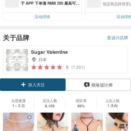
于 APP 下单满 RMB 250 最高可折
指定商品跨境享
邮费 RMB 40
活动详情
活动详
关于品牌
逛设计品牌
Sugar Valentine
日本
5
(1,551)
加入关注
联络设计师
出货速度
关注人数
回应率
上次上线
1～3 日
1 天内
8,109
89%