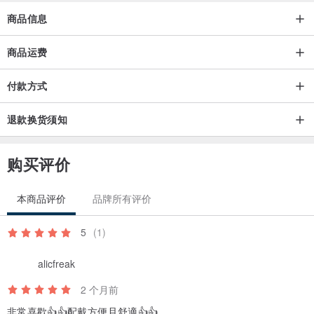
度。
商品信息
照片中模特儿的颈围（颈部中央处）约为30厘米。
若您的颈围低于30厘米，配戴起来可能会较松。若您有特定长度需
商品运费
求，请于备注栏填写。
（例如：“希望缩短作品长度2厘米”或“希望作品长度为28厘米”等。）
付款方式
若您对尺寸有疑虑，我们可以额外延长5厘米的延长链。请于订购时，
退款换货须知
于备注栏填写“希望延长延长链”。
・作品的保养须知
购买评价
由于是手工制作，过度拉扯或施加压力可能导致损坏。
镀金、黄铜、红铜等材质，对水分、汗水较为敏感，加上湿气影响，
本商品评价
品牌所有评价
难以避免变色或褪色。在特定环境下，变色速度可能会加快。
5
(1)
为尽量避免此情况，建议您在完成化妆、喷洒香水或发胶后再配戴，
并于配戴后，使用柔软的布轻轻擦拭肌肤油脂后收纳。
alicfreak
2 个月前
・关于材质
非常喜歡👍👍配戴方便且舒適👍👍