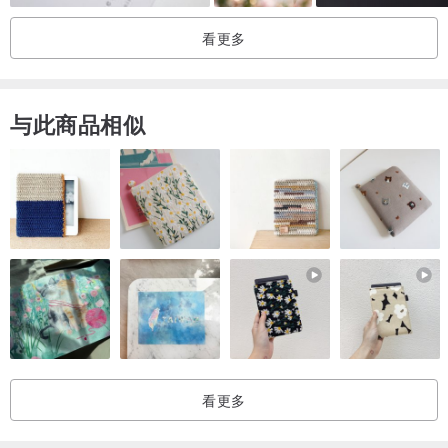
若您希望将多件商品合并包装为一份礼品，请于备注栏说明。
（恕无法挑选图案或贴纸，图案或缎带样式可能变更。）
看更多
・关于配送
付款确认后，我们将于5个工作天内（不含周六、日及国定假日）寄出
与此商品相似
商品。
（周六、日及国定假日为公休日。）
商品将透过日本邮政寄送。
从日本寄往亚洲地区：预计约10天左右送达。
恕不提供顺丰快递或便利商店取货等服务。
・关于尺寸
本店所有作品均为均码。
作品尺寸已标示于商品页面。
由于为手工制作，可能会有约1厘米的误差。
看更多
作品长度标示包含蟹钳扣或问号扣等钩扣，而非仅指缎带或蕾丝的长