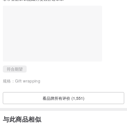
我们使用的材质包含（部分作品除外）红铜、铁、黄铜、镀镍+锌合
金、镀镍+铑合金零件。
因使用镀镍材质，若您有过敏疑虑，请斟酌订购。
若配戴时出现皮肤不适，请立即停止使用并咨询专业医师。
符合期望
规格：
Gift wrapping
看品牌所有评价 (1,551)
与此商品相似