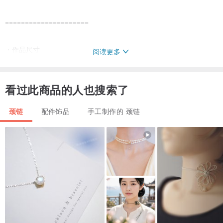
=====================
・作品尺寸
阅读更多
全长39厘米 (链长34厘米 + 延长链5厘米)
颈饰宽度 约9.5厘米
看过此商品的人也搜索了
=====================
颈链
配件饰品
手工制作的 颈链
・需要礼品包装？
简易礼品包装（无盒）免费提供。
若您选择为多件商品进行礼品包装，我们会将每件商品分开包装。