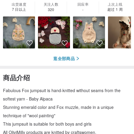
出货速度
关注人数
回应率
上次上线
7 日以上
超过 1 周
320
-
逛全部商品
商品介绍
Fabulous Fox jumpsuit is hand-knitted without seams from the
softest yarn - Baby Alpaca
Stunning emerald color and Fox muzzle, made in a unique
technique of "wool painting"
This jumpsuit is suitable for both boys and girls
All OliviMilly products are knitted by craftswomen.