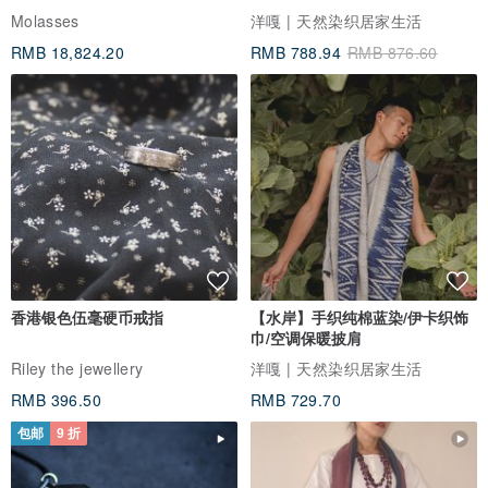
Molasses
洋嘎 | 天然染织居家生活
RMB 18,824.20
RMB 788.94
RMB 876.60
香港银色伍毫硬币戒指
【水岸】手织纯棉蓝染/伊卡织饰
巾/空调保暖披肩
Riley the jewellery
洋嘎 | 天然染织居家生活
RMB 396.50
RMB 729.70
包邮
9 折