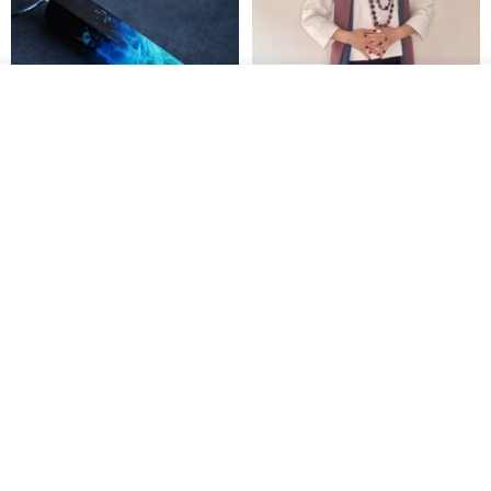
我要排队
了解品牌
木质树脂吊坠 Aurora borealis
特卖品｜麻 wool 混纺 双色长款
Glow in the Dark
草木手染披肩 靛蓝与胭脂红
HirokoJapan Hand dyed textile MOKUSA
WoodmadeWonderwood
RMB 270.36
RMB 300.40
RMB 393.60