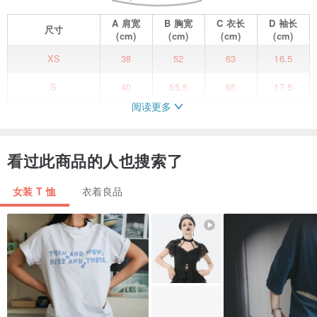
A
肩宽
B
胸宽
C
衣长
D
袖长
尺寸
(cm)
(cm)
(cm)
(cm)
XS
38
52
63
16.5
S
40
55.5
65
17.5
阅读更多
M
42
58
67
18.5
让我们在花中跳舞吧!
看过此商品的人也搜索了
- 色彩花瓣与芭蕾舞者图案
- 圆领
女装 T 恤
衣着良品
- 宽松剪裁
- 柔软面料
产地/制造方式
CHINA