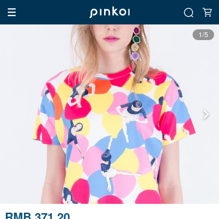
1/5
RMB 371.20