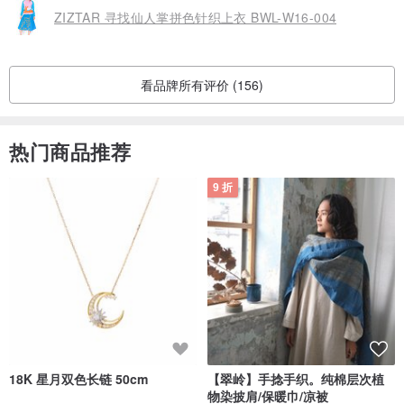
ZIZTAR 寻找仙人掌拼色针织上衣 BWL-W16-004
看品牌所有评价 (156)
热门商品推荐
9 折
18K 星月双色长链 50cm
【翠岭】手捻手织。纯棉层次植
物染披肩/保暖巾/凉被