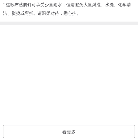
* 这款布艺胸针可承受少量雨水，但请避免大量淋湿、水洗、化学清
洁、熨烫或弯折。请温柔对待，悉心护。
看过此商品的人也搜索了
胸针
配件饰品
手工制作的 胸针
看更多