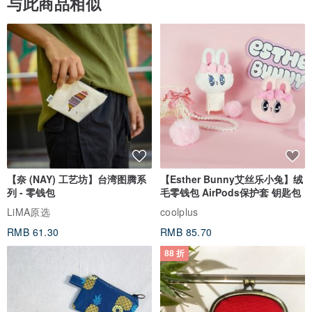
与此商品相似
【奈 (NAY) 工艺坊】台湾图腾系
【Esther Bunny艾丝乐小兔】绒
列 - 零钱包
毛零钱包 AirPods保护套 钥匙包
LiMA原选
coolplus
RMB 61.30
RMB 85.70
88 折