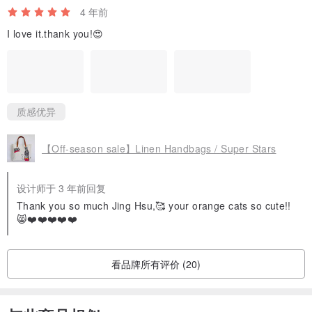
4 年前
I love it.thank you!😍
质感优异
【Off-season sale】Linen Handbags / Super Stars
设计师于 3 年前回复
Thank you so much Jing Hsu,🥰 your orange cats so cute!!
😸❤️❤️❤️❤️❤️
看品牌所有评价 (20)