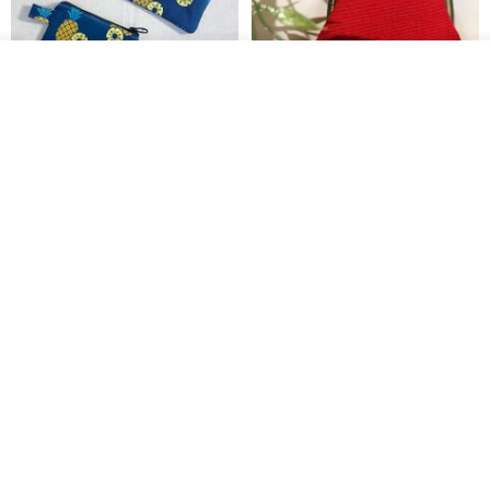
我要排队
加入收藏
了解品牌
现货凤梨旺来系列零钱包小钱包
【心实袋】Drema口金包/零钱包-
热情红
木华子 M U H U A
KOPER
RMB 61.30
RMB 129.10
RMB 146.70
刺绣吊饰/美味台湾/夜市
意大利植鞣革马卡龙圆圆零钱包