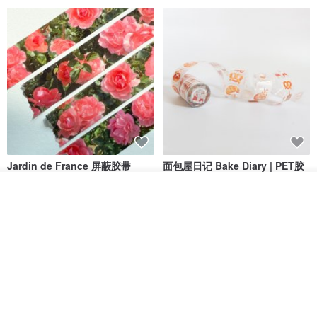
59.5mm = US 9 = TW 16
60.8mm = US 9.5 = TW 16.5
62.1mm = US 10 = TW 17
63.4mm= US 10.5 = TW 18
64.6mm = US 11 = TW 18.5
65.3mm = US 11.5 = TW 19
我们都可以根据您的尺寸而订制。请联系我们了解更多信息和定价。
Jardin de France 屏蔽胶带
面包屋日记 Bake Diary | PET胶
►定制化产品
带
我们很高兴为您订制独一无二的情侣戒指或订婚戒指, 为新人量身打造
我要订制
minuut
Hello Studio 你好工作室
加入收藏
了解品牌
专属的完美订制浪漫对戒, 传达真挚与坚定的相爱信念。详细请联系我
RMB 39.30
RMB 78.40
们团队洽谈细节。
►免费刻字服务
为您提供免费戒圈刻字服务, 让戒指独一无二，更有纪念价值