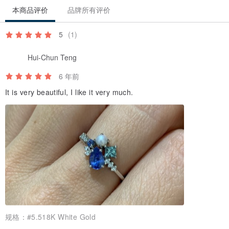
克拉重量：0.5ct
本商品评价
品牌所有评价
形状：水滴形切割
5
(1)
尺寸： 6.0mm
4.0mm
1pc
Hui-Chun Teng
-- 蓝宝石：
6 年前
颜色: 海蓝绿色
It is very beautiful, I like it very much.
尺寸: 2.8mm
2.8mm
1pc
颜色: 蓝色
尺寸: 2.0mm*1pcs
Akoya珍珠
颜色: 白色
尺寸: 2.0mm*1pc
-- 钻石
规格：
#5.518K White Gold
卡拉: 0.08ct