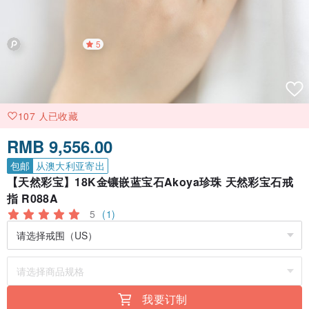
5
107 人已收藏
RMB 9,556.00
包邮
从澳大利亚寄出
【天然彩宝】18K金镶嵌蓝宝石Akoya珍珠 天然彩宝石戒
指 R088A
5
(1)
我要订制