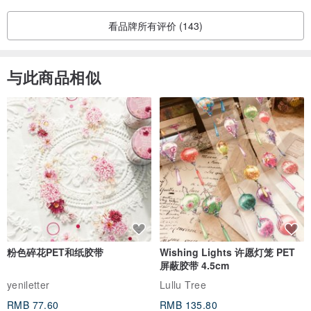
尺寸:1.3mm*8pc
看品牌所有评价 (143)
►尺寸
周长=美国尺寸= 台湾国际围尺寸
与此商品相似
44.2mm = US 3 = TW 6
45.5mm = US 3.5 = TW 7
46.8mm = US 4 = TW 8
48.0mm = US 4.5 = TW 9
49.3mm = US 5 = TW 9.5
50.6mm = US 5.5 = TW 10
51.9mm = US 6 = TW 11
53.1mm = US 6.5 = TW 12
54.4mm = US 7 = TW 13
粉色碎花PET和纸胶带
Wishing Lights 许愿灯笼 PET
55.7mm = US 7.5 = TW 13.5
屏蔽胶带 4.5cm
57.0mm = US 8 = TW 14
yeniletter
Lullu Tree
58.3mm = US 8.5 = TW 15
RMB 77.60
RMB 135.80