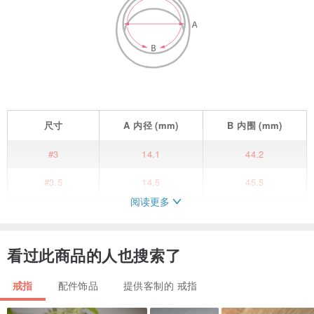
尺寸
A
内径
(mm)
B
内围
(mm)
#3
14.1
44.2
#3.5
14.5
45.5
阅读更多
#4
14.9
46.8
#4.5
15.3
48
看过此商品的人也搜索了
#5
15.7
49.3
戒指
配件饰品
提供客制的 戒指
#5.5
16.1
50.6