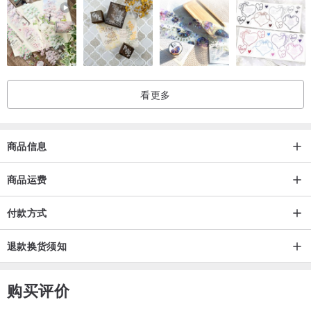
看更多
►Jewellery Making Process in Purplemay
►材质
商品信息
18K实心金（75％纯金, 非表层镀金）
商品运费
可选14K/18K 白金, 玫瑰金，黄金
高度抛光完成后制
付款方式
戒环宽度：1.1mm
戒环厚度：1.1mm
退款换货须知
►宝石：
购买评价
- 蓝宝石：