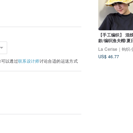
【手工编织】 混
款/编织渔夫帽/夏
檬/黄绿/可客订
La Cerise｜钩
US$ 46.77
你可以透过
联系设计师
讨论合适的运送方式