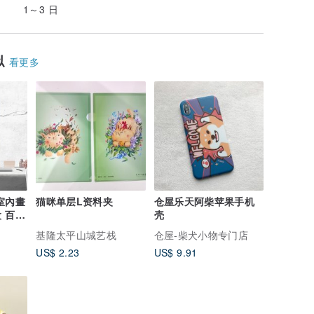
1～3 日
似
看更多
室內畫
猫咪单层L资料夹
仓屋乐天阿柴苹果手机
 百搭
壳
ing,
基隆太平山城艺栈
仓屋-柴犬小物专门店
ing,
US$ 2.23
US$ 9.91