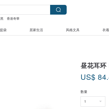
光黑
香港奇華
t恤男
paper shoot
台灣月餅
成人 片
提袋
居家生活
风格文具
衣
昼花耳环 Fl
US$
84
数量