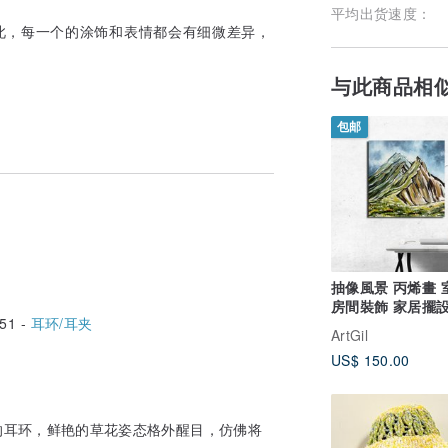
平均出货速度：
此，每一个的涂饰和表情都会有细微差异，
与此商品相
包邮
抽像風景 丙烯畫 
房間裝飾 家居擺設
51 -
耳环/耳夹
藝術 Mount Paint
ArtGil
Landscape Paint
US$ 150.00
的耳环，鲜艳的草花姿态格外醒目，仿佛将