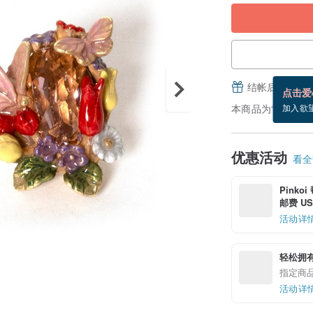
结帐后填写并
点击爱
本商品为“预购商品”
加入欲
优惠活动
看全部
Pinko
邮费 US$
活动详
轻松拥
指定商
活动详