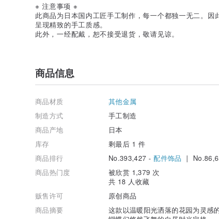
※ 注意事项 ※
此商品为日本国内工匠手工制作，每一个都独一无二。因
呈现精致的手工质感。
此外，一经配戴，恕不接受退货，敬请见谅。
商品信息
商品材质
其他金属
制造方式
手工制造
商品产地
日本
库存
剩最后 1 件
商品排行
No.393,427 -
配件饰品
| No.86,6
商品热门度
被欣赏 1,379 次
共 18 人收藏
贩售许可
原创商品
商品摘要
这款以温暖阳光洒落的花园为灵感
蝴蝶们悠然飞舞的白昼时光定格。