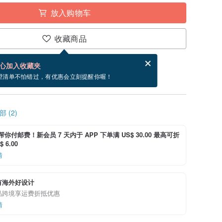
放入购物车
收藏商品
分享，免费帮你寄送电子贺卡。
电子贺卡是什么？
心加入收藏夹
，付款后设计师将于 2023/11/15 后开始出货。
望清单不怕错过，有优惠会立刻提醒你喔！
 (2)
i 帮你付邮费！新会员 7 天内于 APP 下单满 US$ 30.00 最高可折
 6.00
情
有海外好设计
品跨境享运费折抵优惠
情