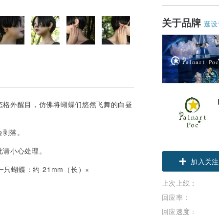
关于品牌
逛设
态格外醒目，仿佛将蝴蝶们悠然飞舞的白昼
会剥落。
此请小心处理。
加入关注
一只蝴蝶：约 21mm（长）×
上次上线：
回应率：
回应速度：