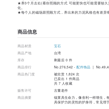
★养3个月左右(看你照顾的方式 可能更快也可能需要较
化。
★每个人的磁场跟照顾方式，养出来的力泥风格也有差异
商品信息
商品材质
宝石
商品产地
台湾
库存
剩最后 0 件
商品排行
No.276,542 -
配件饰品
| No.49,4
商品热门度
被欣赏 1,824 次
已卖出 1 件商品
共 7 人收藏
贩售许可
古董老件
商品摘要
镍莱具生命力，像舍利一样增生，
具保护力的灵性的护身符，常见埋