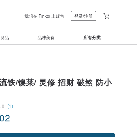
我想在 Pinkoi 上贩售
登录/注册
着良品
品味美食
所有分类
流铁/镍莱/ 灵修 招财 破煞 防小
5.0
(1)
.02