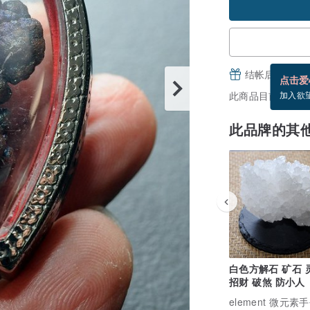
结帐后填写并
点击爱
此商品目前没现货
加入欲
此品牌的其
白色方解石 矿石 
招财 破煞 防小人
element 微元素