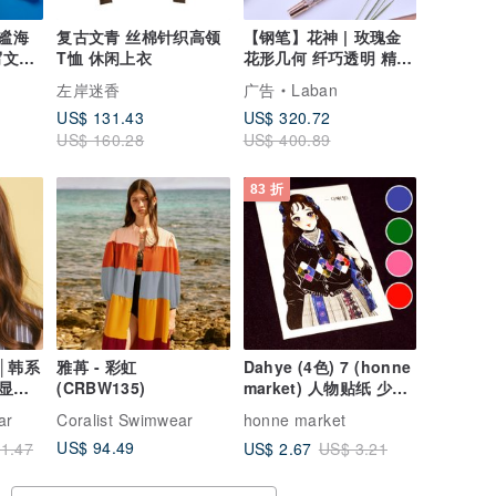
静谧海
复古文青 丝棉针织高领
【钢笔】花神 | 玫瑰金
写文具
T恤 休闲上衣
花形几何 纤巧透明 精品
书写文具
左岸迷香
广告
Laban
US$ 131.43
US$ 320.72
US$ 160.28
US$ 400.89
83 折
│韩系
雅苒 - 彩虹
Dahye (4色) 7 (honne
显小
(CRBW135)
market) 人物贴纸 少女
眼镜
贴纸 韩国浣熊
ar
Coralist Swimwear
honne market
US$ 94.49
US$ 2.67
1.47
US$ 3.21