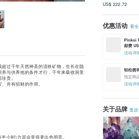
US$ 222.72
优惠活动
看全部
Pinko
邮费 US$
活动详
或超过千年天然神圣的流铁矿物，生长在隐
轻松拥
培养与供养他的条件才行，千年来吸收洞里
指定商
而珍贵。
活动详
安、并有招财的作用。
关于品牌
逛设
阳(半小时)力泥会变得更出色明亮。