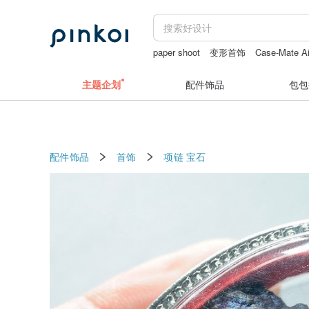
paper shoot
变形首饰
Case-Mate 
胸针蜘蛛
numbering
黑曜石加绿松
主题企划
配件饰品
包包
配件饰品
首饰
项链
宝石