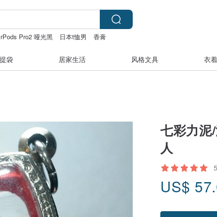
AirPods Pro2 哑光黑
日本t恤男
香膏
石
提袋
居家生活
风格文具
衣
七彩力泥/
人
US$
57