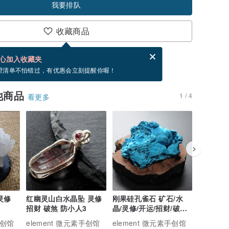
我要排队
收藏商品
分享，免费帮你寄送电子贺卡。
电子贺卡是什么？
心加入收藏夹
，你可以按“我要排队”，当有货会主动发信通知你
望清单不怕错过，有优惠会立刻提醒你喔！
他商品
1 / 4
看更多
灵修
红幽灵山白水晶坠 灵修
刚果硅孔雀石 矿石/水
浙江细闪
招财 破煞 防小人3
晶/灵修/开运/招财/破煞/
生 灵修 
防小人4
人2
手创馆
element 微元素手创馆
element 微元素手创馆
eleme