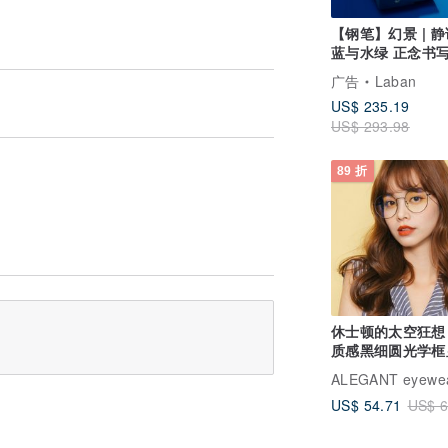
【钢笔】幻景 | 
蓝与水绿 正念书
点亮高质感时光
广告
Laban
US$ 235.19
US$ 293.98
89 折
休士顿的太空狂想
质感黑细圆光学框
脸UV400滤蓝光
ALEGANT eyewe
US$ 54.71
US$ 6