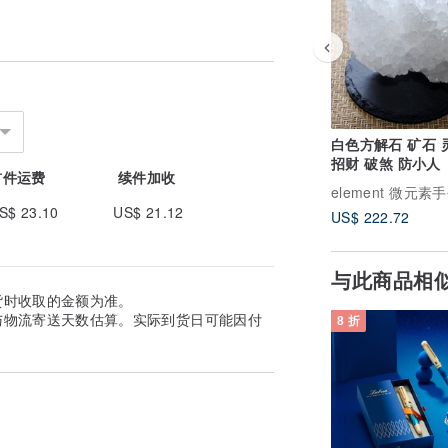
白色方解石 矿石 
招财 破煞 防小人
首件运费
续件加收
element 微元素
S$ 23.10
US$ 21.12
US$ 222.72
与此商品相
货时收取的金额为准。
与物流寄送天数估算。实际到货日可能因付
8 折