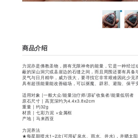
商品介绍
力泥亦是佛教圣物，拥有无限神奇的能量，它是一种经过
蔽的深山洞穴或县崖边的石缝之间，而且周围还要有具备
灵气与日月精华，威力强大，要寻找它非常艰难因此少见
具有超强能量能改善磁场，可以驱魔、辟邪、避险、保平
适用对象 |一般大众/能量治疗师/原矿收集者/能量低弱者
原石尺寸 | 高宽深约为4.4x3.8x2cm
重量 | 约32g
材质 | 七彩力泥 +金属框
产地 | 马来西亚
力泥养法
★每星期喷水1~2次(可用矿泉水、雨水、井水)，并晒太