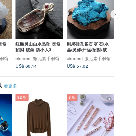
灵修
红幽灵山白水晶坠 灵修
刚果硅孔雀石 矿石/水
浙江细闪
招财 破煞 防小人3
晶/灵修/开运/招财/破煞/
生 灵修 
防小人4
人2
手创馆
element 微元素手创馆
element 微元素手创馆
eleme
US$ 60.14
US$ 57.02
US$ 84.
似
看更多
82 折
8 折