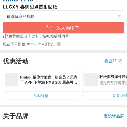
LLCXY 喜饼甜点雷射贴纸
放入购物车
免费赠送
电子贺卡
，结帐完成后填写
现在下单预估 8/12~8/14 到货。
优惠活动
看全部 (2)
轻松拥有海外好
Pinkoi 帮你付邮费！新会员 7 天内
于 APP 下单满 RMB 250 最高可折
指定商品跨境享
邮费 RMB 40
活动详情
活动详
关于品牌
逛设计品牌