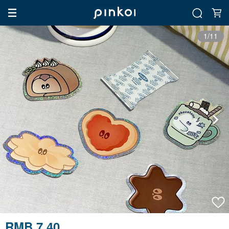
1/11
RMB 7.40