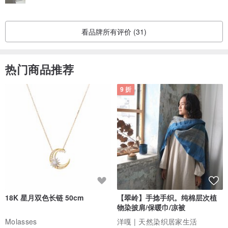
看品牌所有评价 (31)
热门商品推荐
9 折
18K 星月双色长链 50cm
【翠岭】手捻手织。纯棉层次植
物染披肩/保暖巾/凉被
Molasses
洋嘎 | 天然染织居家生活