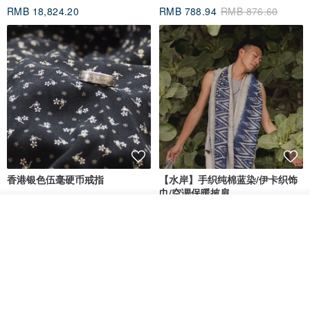
RMB 18,824.20
RMB 788.94
RMB 876.60
香港银色伍毫硬币戒指
【水岸】手织纯棉蓝染/伊卡织饰
巾/空调保暖披肩
Riley the jewellery
洋嘎 | 天然染织居家生活
放入购物车
加入收藏
了解品牌
RMB 396.50
RMB 729.70
包邮
9 折