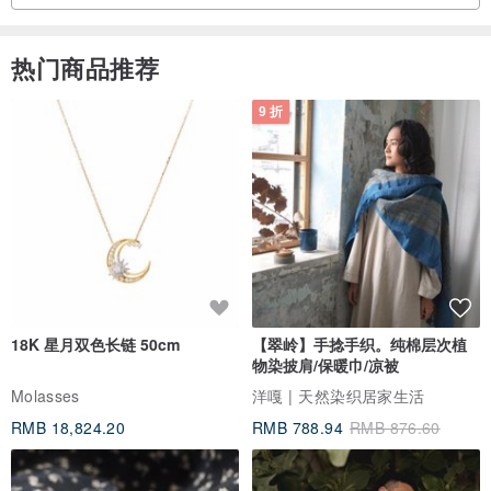
热门商品推荐
9 折
18K 星月双色长链 50cm
【翠岭】手捻手织。纯棉层次植
物染披肩/保暖巾/凉被
Molasses
洋嘎 | 天然染织居家生活
RMB 18,824.20
RMB 788.94
RMB 876.60