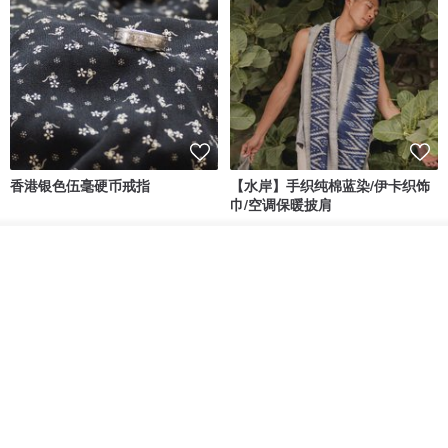
香港银色伍毫硬币戒指
【水岸】手织纯棉蓝染/伊卡织饰
巾/空调保暖披肩
Riley the jewellery
洋嘎 | 天然染织居家生活
看其他商品
RMB 396.50
RMB 729.70
了解品牌
包邮
9 折