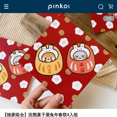
1/5
【独家组合】浣熊菓子屋兔年春联4入组