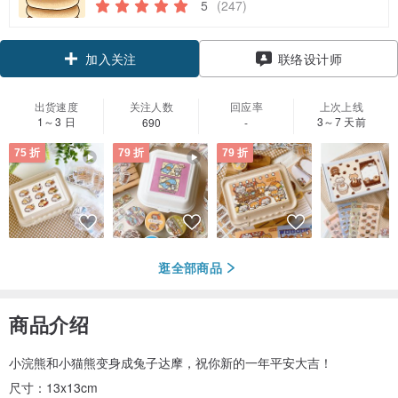
5
(247)
领优惠券
联络设计师
加入关注
出货速度
关注人数
回应率
上次上线
1～3 日
3～7 天前
690
-
75 折
79 折
79 折
逛全部商品
商品介绍
小浣熊和小猫熊变身成兔子达摩，祝你新的一年平安大吉！
尺寸：13x13cm