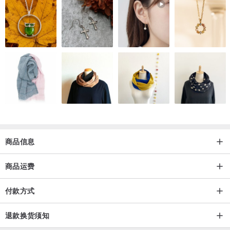
行到小孩子的地方，就在上头停住了。他们看见那星，就大大的欢
喜；进了房子，看见小孩子和他母亲马利亚，就俯伏拜那小孩子，揭
开宝盒，拿黄金、乳香、没药为礼物献给他。”
《Matthew 2:9-11》
【你爱你的家人，也爱你自己】
《星星玉石》纯银拐杖耳针4入2对
尺寸 1.5 x 1.8 x 1.2 cm
商品信息
主石 粉晶、混色玛瑙 (可选)
商品运费
材质 925银
付款方式
退款换货须知