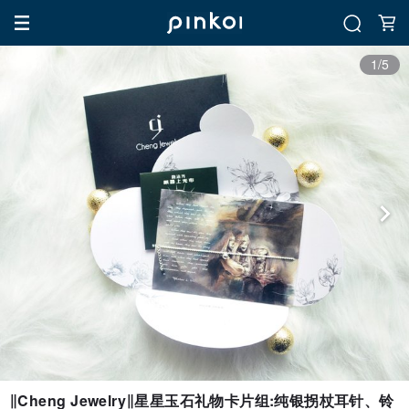
1/5
∥Cheng Jewelry∥星星玉石礼物卡片组:纯银拐杖耳针、铃