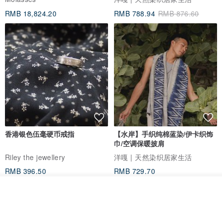
RMB 18,824.20
RMB 788.94
RMB 876.60
【包装注意】
※
含卡片一张、拭银布一张
【转寄商品】
※
商品转寄他处，将不附收据
【响应环保】
※
不附提袋，请另外加购
// 卡片代写＆封缄服务 //
30-50字内
下单后请在备注栏告知我们
内容
、
是否封缄
唷!
没有任何备注，我们也不会采取任何行动!
香港银色伍毫硬币戒指
【水岸】手织纯棉蓝染/伊卡织饰
【
注意
：封缄后送礼者是没办法打开确认的唷! 】
巾/空调保暖披肩
Riley the jewellery
洋嘎 | 天然染织居家生活
RMB 396.50
RMB 729.70
包邮
9 折
看其他商品
了解品牌