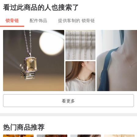
看过此商品的人也搜索了
诸城之中有个名叫伯利恒的小城，流传着古老的预言：“有星要出于雅
锁骨链
配件饰品
提供客制的 锁骨链
各”、“将有一位君王，要从伯利恒来”，有一天，天上有使者显异象给
郊野的牧羊人，预告弥赛亚即将降生，于是城里开始流传着这个好消
息。
此时，在东方有一颗又大又亮的星突然显现，东方国度的博士见到了
这奇异星象，便循着星的指引与古老预言来到伯利恒，朝见敬拜这位
出生在旅店，放在马槽里的弥赛亚。
人们总是欢喜快乐庆祝耶稣的降生，然而，在福音书卷里，耶稣在被
看更多
钉死前的最后晚餐，一边擘饼一边说：
“这是我的身体，为你们舍的，你们也应当如此行，为的是纪念我。”
热门商品推荐
“他们听见王的话就去了。在东方所看见的那星忽然在他们前头行，直