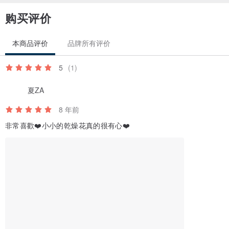
《星星玉石》纯银铃铛手链
购买评价
尺寸 活动式6"~7" (15~18 cm) (之外可定制)
主石 粉晶、混色玛瑙 (可选)
本商品评价
品牌所有评价
材质 925银
5
(1)
夏ZA
8 年前
非常喜歡❤️小小的乾燥花真的很有心❤️
《星星玉石》纯银锁骨项链
尺寸 16" (之外可定制)
主石 粉晶、混色玛瑙 (可选)
材质 925银