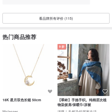
看品牌所有评价 (115)
热门商品推荐
9 折
【玉石颜色】
※上面5颗是混色玛瑙（浅褐色～黑色，交错都有），
下面3颗是粉晶（略带粉色透明）
//更多礼物卡选择//
$300
：
星星玉石_纯银拐杖耳针1对
$1120
：
东方之星_纯银手链_耳针
18K 星月双色长链 50cm
【翠岭】手捻手织。纯棉层次植
物染披肩/保暖巾/凉被
Molasses
洋嘎 | 天然染织居家生活