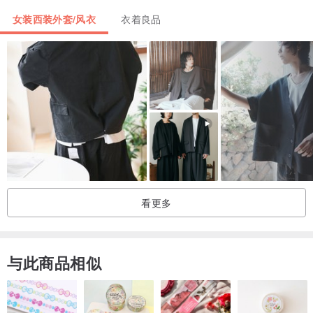
棉麻衣物易皱，建议备挂烫机~
女装西装外套/风衣
衣着良品
看更多
与此商品相似