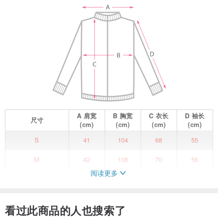
A
肩宽
B
胸宽
C
衣长
D
袖长
尺寸
(cm)
(cm)
(cm)
(cm)
S
41
104
68
55
M
42
108
70
56
阅读更多
对称贴袋，宽松利落的直筒微落肩版型，两粒棕色树脂扣开合带来休
闲随性，同色系搭配米色半身裙，内搭翠绿色针织衫，塑造轻松慵懒
的法式感；或是经典不落伍的条纹衫+背带裙，减龄搭配打造不经意的
看过此商品的人也搜索了
时髦。