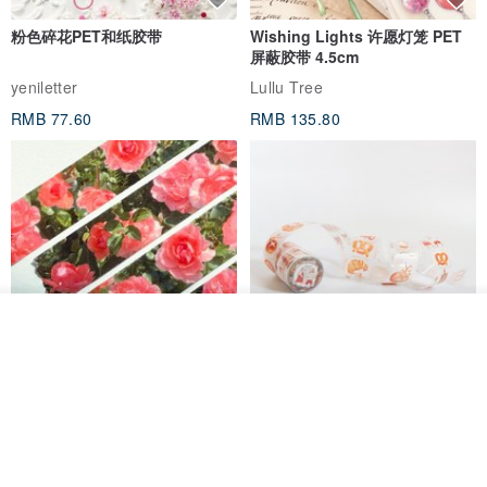
粉色碎花PET和纸胶带
Wishing Lights 许愿灯笼 PET
屏蔽胶带 4.5cm
yeniletter
Lullu Tree
RMB 77.60
RMB 135.80
我要排队
了解品牌
Jardin de France 屏蔽胶带
面包屋日记 Bake Diary | PET胶
带
minuut
Hello Studio 你好工作室
RMB 39.30
RMB 78.40