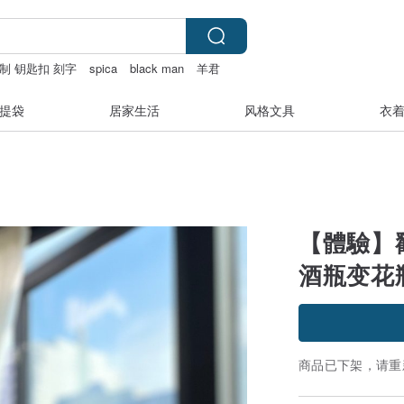
制 钥匙扣 刻字
spica
black man
羊君
提袋
居家生活
风格文具
衣
【體驗】
酒瓶变花
商品已下架，请重