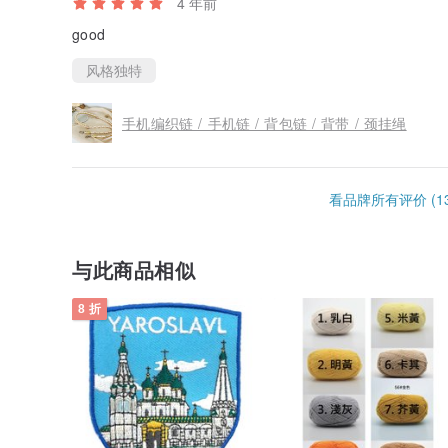
4 年前
good
风格独特
手机编织链 / 手机链 / 背包链 / 背带 / 颈挂绳
看品牌所有评价 (13
与此商品相似
8 折