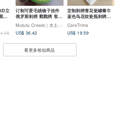
3D立
订制可爱毛绒镜子挂件
定制刺绣青花瓷罐餐巾
莫斯
俄罗斯刺绣 戳戳绣 客制
蓝色鸟花纹瓷瓶刺绣手
件组
化
帕 中国风复古 家居
Mututu Create | 木土土造
CoreTrims
US$ 36.42
US$ 19.59
1.70
看更多相似商品