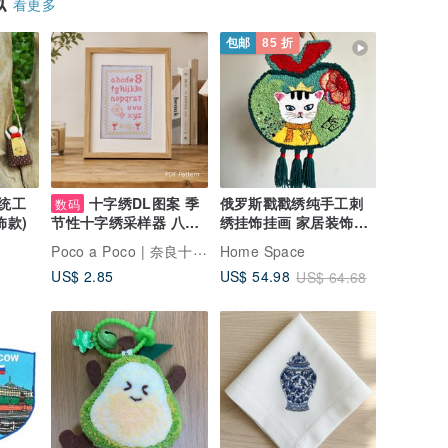
似
看更多
包邮
85 折
传统工
十字绣DL图案 季
俄罗斯戳戳绣纯手工刺
数码
饰款)
绣挂饰挂画 家居装饰用
节性十字绣采样器 八月
品 可爱猫咪绣 挂饰
烟火和鸡尾酒 刺绣图案
Poco a Poco | 奈良十字绣
Home Space
十字绣图案
US$ 2.85
US$ 54.98
US$ 64.68