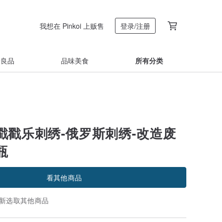
我想在 Pinkoi 上贩售
登录/注册
着良品
品味美食
所有分类
戳戳乐刺绣-俄罗斯刺绣-改造废
瓶
看其他商品
新选取其他商品