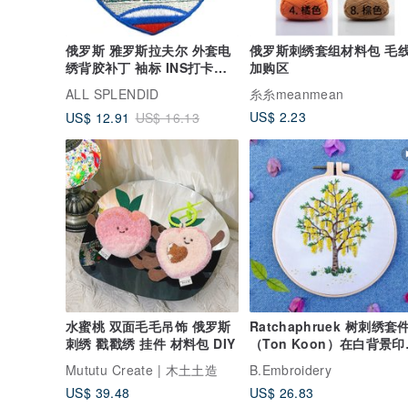
俄罗斯 雅罗斯拉夫尔 外套电
俄罗斯刺绣套组材料包 毛线
绣背胶补丁 袖标 INS打卡地
加购区
标 布标
ALL SPLENDID
糸糸meanmean
US$ 2.23
US$ 12.91
US$ 16.13
水蜜桃 双面毛毛吊饰 俄罗斯
Ratchaphruek 树刺绣套
刺绣 戳戳绣 挂件 材料包 DIY
（Ton Koon）在白背景印
布上，附有视频教程
Mututu Create | 木土土造
B.Embroidery
US$ 39.48
US$ 26.83