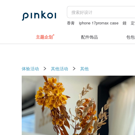
香膏
iphone 17promax case
鐘
定
豆荚娃娃
主题企划
配件饰品
包包
体验活动
其他活动
其他