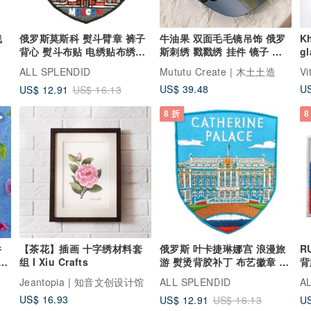
俄罗斯莫斯科 熨斗臂章 裤子
牛油果 双面毛毛镜吊饰 俄罗
K
背心 熨斗布贴 电绣贴布绣热
斯刺绣 戳戳绣 挂件 镜子 材
gl
烫刺绣
料包 DIY
so
ALL SPLENDID
Mututu Create | 木土土造
Vi
R
US$ 39.48
US
US$ 12.91
US$ 16.13
8 折
8
件
【茶花】插画 十字绣材料套
俄罗斯 叶卡捷琳娜宫 浪漫旅
RUSS
花
组 I Xiu Crafts
游 熨烫背胶补丁 布艺徽章 热
背
烫刺绣
刺
Jeantopia | 知音文创设计馆
ALL SPLENDID
A
US$ 16.93
US$ 12.91
US
US$ 16.13