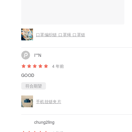
口罩编织链 口罩绳 口罩链
I**N
4 年前
GOOD
符合期望
手机挂链夹片
chung2ling