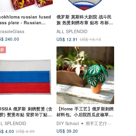
hokhloma russian fused
俄罗斯 莫斯科大剧院 战斗民
ass plate - Russian
族 热烫刺绣布章 贴布 布标
uvenir, gifts from
烫贴 徽
trasoleGlass
ALL SPLENDID
ussia
$ 240.00
US$ 12.91
US$ 16.13
 折
IA 俄罗斯 刺绣熨烫 (含
【Home 手工艺】俄罗斯刺绣
胶) 熨烫布贴 背胶补丁贴
材料包。小后院西瓜皮椒草。
绣衣
绣线刺绣
DIY School ✦ 用手工艺疗愈日常
LL SPLENDID
US$ 39.20
$ 4.00
US$ 4.99