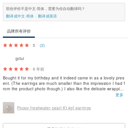
部份评价不是中文-简体，需要为你自动翻译吗？
翻译成中文-简体
翻译成英语
品牌所有评价
5
(2)
gctui
6 年前
Bought it for my birthday and it indeed came in as a lovely pres
ent. (The earrings are much smaller than the impression I had f
rom the product photo though.) I also like the delicate wrappin
g, which makes the whole presentation more visually-pleasing.
更多
Thanks!
Poppy freshwater pearl K14gf earrings