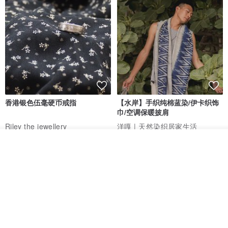
香港银色伍毫硬币戒指
【水岸】手织纯棉蓝染/伊卡织饰
巾/空调保暖披肩
Riley the jewellery
洋嘎 | 天然染织居家生活
RMB 396.50
RMB 729.70
我要排队
了解品牌
包邮
9 折