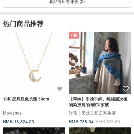
看品牌所有评价 (2)
热门商品推荐
9 折
18K 星月双色长链 50cm
【翠岭】手捻手织。纯棉层次植
物染披肩/保暖巾/凉被
Molasses
洋嘎 | 天然染织居家生活
RMB 18,824.20
RMB 788.94
RMB 876.60