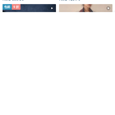
+
黄铜饰品
：铜饰氧化变黑，也可挤柠檬汁加水 (1:1 比例) 浸泡清
包邮
9 折
洗。如果铜饰有结合天然石或珍珠，请勿直接丢进柠檬水内，可用厚
我要订制
纸巾、化妆棉、或棉花棒沾柠檬水，只擦拭铜的部分。
加入收藏
了解品牌
+
珍珠饰品
：珍珠硬度低，不宜与其他饰品一起存放，以免互相碰撞
刮伤表皮。避免碰酸，配戴后请使用柔软的棉布拭去汗水和污渍。若
真需要清洗，请使用清水或中性肥皂水清洗，并擦干风干，不可用牙
膏、拭银布清洁。
+
珊瑚饰品
：珊瑚和珍珠一样硬度都很低，因此和珍珠一样需分开保
木质树脂吊坠 Aurora borealis
特卖品｜麻 wool 混纺 双色长款
存，平日可将卸下的珊瑚饰品先以清水冲净，再用干净柔软的棉布轻
Glow in the Dark
草木手染披肩 靛蓝与胭脂红
轻擦干，以棉布的干净处沾取婴儿油擦拭珊瑚表面，最后放置于阴暗
HirokoJapan Hand dyed textile MOKUSA
WoodmadeWonderwood
处收藏，并避免撞击或长时间曝晒在阳光下。
RMB 270.36
RMB 300.40
RMB 393.60