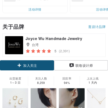
折邮费 RMB 40,
活动详情
活动详
关于品牌
逛设计品牌
Joyce Wu Handmade Jewelry
台湾
5
(2,391)
领优惠券
联络设计师
加入关注
出货速度
关注人数
回应率
上次上线
1～3 日
1 天内
8,259
94%