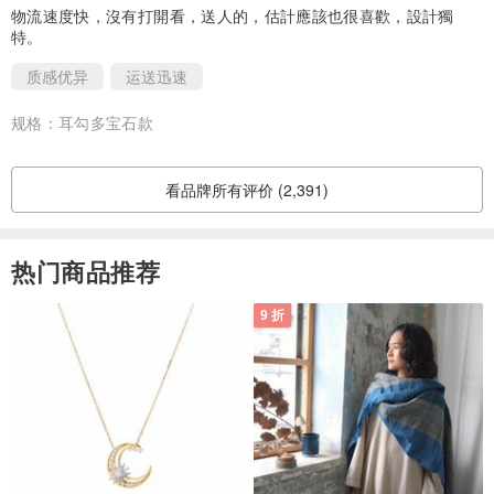
物流速度快，沒有打開看，送人的，估計應該也很喜歡，設計獨
cm 以内属正常，不会有太大影响。
特。
+ 因珠宝首饰均为定制贴身物品，除了新品瑕疵、寄错商品、或运送
质感优异
运送迅速
过程中有损坏者，不接受退换货。
规格：
耳勾多宝石款
【饰品保养】
+
配戴建议
：任何首饰一律不建议戴着沐浴、泡汤、游泳、运动，避
看品牌所有评价 (2,391)
免接触温泉、海水、游泳池氯水、清洁剂、或其他化学物品。着装
时，配戴饰品应为最后一个步骤，应于化完妆、擦完乳液、喷完香水
热门商品推荐
和发胶后再配戴首饰。更衣或入睡前，应先将首饰取下，避免饰品因
不经意的拉扯碰撞而断裂或脱落遗失。
9 折
+
日常保养
：不配戴时，可用棉布或眼镜布轻擦表面，清除水份和污
垢，再放入密封的夹链袋中，避免与空气接触氧化。如果首饰沾染汗
水或化妆保养品，建议先用清水冲净、擦干、风干，再放入夹链袋
中。
+
氧化处理
：如果银铜饰品有硫化或氧化变黄发黑迹象，可用湿润的
软毛牙刷沾牙膏或洁牙粉轻刷表面，以清水冲净、用软布或纸巾吸干