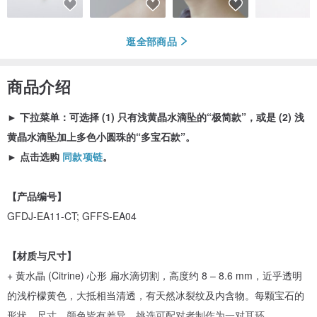
逛全部商品
商品介绍
►
下拉菜单：可选择 (1) 只有浅黄晶水滴坠的“极简款”，或是 (2) 浅
黄晶水滴坠加上多色小圆珠的“多宝石款”。
►
点击选购
同款项链
。
【产品编号】
GFDJ-EA11-CT; GFFS-EA04
【材质与尺寸】
+ 黄水晶 (Citrine) 心形 扁水滴切割，高度约 8 – 8.6 mm，近乎透明
的浅柠檬黄色，大抵相当清透，有天然冰裂纹及内含物。每颗宝石的
形状、尺寸、颜色皆有差异，挑选可配对者制作为一对耳环。