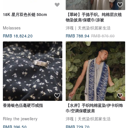
水分、并彻底风干。如果是高抛光的饰品，例如戒指表面，要特别小
18K 星月双色长链 50cm
【翠岭】手捻手织。纯棉层次植
心牙刷刷头或牙膏中的研磨物质，可能会刮花饰品表面 – 使用手指或
物染披肩/保暖巾/凉被
极软的牙刷作为工具，不要选用具美白效果或明显研磨颗粒的牙膏。
Molasses
洋嘎 | 天然染织居家生活
也可用拭银布、擦铜布擦拭表面，若担心拭银布、擦铜布上的化学乳
RMB 18,824.20
RMB 788.94
RMB 876.60
剂造成皮肤过敏，配戴前可以清水冲净并擦干。
基本上，我们自己的
纯银铜饰品只要有黯沉现象，就会挤点牙膏在手上沾些水，轻轻搓揉
金属部分，饰品便可恢复原有的金属光泽，这个小秘诀也适用于 K 金
及包金首饰！
+
K金饰品
：配戴后的金饰及镶嵌宝石可能因汗垢或灰尘的沾染而失去
光泽，此时可将金饰置于加入中性清洁剂的温水中浸泡清洗，或用软
毛牙刷沾取中性清洁液 (如中性洗碗精、肥皂水) 轻刷台座底部及镶钻
细缝处，再用清水冲净并拭干。
+
纯银饰品
：纯银的硬度较低，请避免拉扯或重压凹折，其最佳保养
香港银色伍毫硬币戒指
【水岸】手织纯棉蓝染/伊卡织饰
巾/空调保暖披肩
方法是经常配戴，因人体油脂可使银产生自然温润的光泽。银饰如采
Riley the jewellery
洋嘎 | 天然染织居家生活
特殊硫化熏黑处理，请勿过度擦拭，以免黑色设计效果消失。最好别
RMB 396.50
RMB 729.70
使用具腐蚀性的洗银水，使用过后反而会更容易氧化。