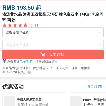
RMB 193.50 起
浅透黄水晶 澳洲玉浅紫晶天河石 撞色宝石串 14Kgf 包金耳
环 两款
5
(1)
我要订制
免费赠送
电子贺卡
，结帐完成后填写
本商品为“接单订制”。付款后需 7 个工作天制作。现在下单预估
8/18~8/26 到货。
优惠活动
看全部 (3)
中國大陸滿額免運
Pinkoi 帮你付
于 APP 下单满 R
满 RMB 612.20 享包邮