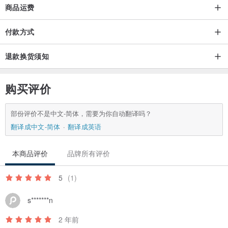
商品运费
作日 (不含例假日，不含物流)，请您耐心等候，也非常谢谢您的体
谅！
付款方式
+ 照片皆为实品拍摄，因电脑显色、拍摄光线、或个人观感定义不
同，难免有色差问题，商品皆以实品为主。
退款换货须知
+ 天然石多少有冰裂纹、云雾、及色带变化，每颗颜色与切磨形状亦
无法像人造的一模一样，每颗天然养殖珍珠的颜色形状也都有些许差
购买评价
异，因此成品所使用的天然半宝石及珍珠，与照片中的可能不尽相
同，但这也是天然素材独特的个性魅力，同一件饰品我们会尽力挑选
部份评价不是中文-简体，需要为你自动翻译吗？
颜色及品质级数相当的天然石做搭配，能接受再下订喔！
翻译成中文-简体
翻译成英语
+ 纯银、铜材质会随时间以及使用者佩戴方式而产生氧化，不能接受
本商品评价
品牌所有评价
者不建议购买。如要减少氧化情形，请您按照我们提供的饰品保养方
法保养，其实铜氧化后所散发出低调内敛的气质也是很迷人的！
5
(1)
+ 大部分手链款式提供尺寸选择，依设计不同，用增减小珠、扣环、
或金属链的方式制作；如需定制修改长度，编排可能依长度有所调
s*******n
整，但以不影响原设计为原则。
2 年前
+ 购买前请务必确认手围，成品之手围依您提供的数字正负误差 0.5