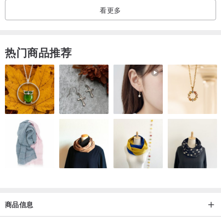
看更多
脱落，比镀金 (gold plated) 更耐久。美国 FTC 规定，包金 (Gold
Filled) 制品的金属量至少须等于产品总重量的 1/20 (5%)，因此通常
14K 包金产品上会印制“1/20 14K GF”等字样，有些配件因外观考量则
热门商品推荐
不会有字印，例如：小珠、链条、金线等等。包金产品具备 K 金质
感，不易致敏，随时间和佩戴习惯可能发生氧化情况。若有变黑黯沉
现象，可用手指沾点牙膏加水，轻轻搓揉金属部分，即可恢复原有的
金属光泽。
所谓 14K 金，表示成分中有 58.5% (14/24) 的黄金，加上 41.5%
(10/24) 的其他金属。同理，包金产品的表面 14K 金层中含有约
10/24 的其他金属，这些金属有不同的成分和比例，会造成色差，因
此不同包金配件或不同生产批次可能会有色差存在。
【购物之前】
商品信息
+ 工作室平常有既定工作行程，如果发问，我们会尽量于 1- 2 个工作
日内回复 (不含例假日)，手工订制首饰制作出货时间约为 7 - 10 个工