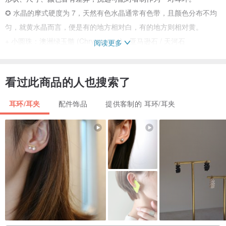
✪ 水晶的摩式硬度为 7，天然有色水晶通常有色带，且颜色分布不均
匀，就黄水晶而言，便是有的地方相对白，有的地方则相对黄。
+ 小圆珠：澳洲绿玉髓 (Chrysoprase)、亚马逊石 / 天河石
阅读更多
(Amazonite)、紫玉 / 薰衣草紫水晶 (Lavender Amethyst)、橄榄石
(Peridot)、蜜桃橘东菱玉 (Peach Aventurine)。
看过此商品的人也搜索了
+ 美国 14K 包金配件 (非电镀，关于包金说明，请见本页下方)。
+ 含耳勾全长：“极简款”约 2.2 cm，“多宝石款”约 2.7 cm。
耳环/耳夹
配件饰品
提供客制的 耳环/耳夹
+ 无耳洞者可改为：(1) 隐形硅胶耳夹，与硅胶连接的金属为铜镀金；
(2) 日本制铜镀金螺旋可调整式耳夹，无需加价。
✪ 提醒：耳垂厚者配戴隐形硅胶耳夹，可能会产生痛感，请自行斟
酌。
✪ 如欲改为
日本制铜镀金环形耳夹
，需加价 NT$50。
【关于 14K 包金 (注金)】
14K 包金 (14K Gold Filled，简称14KGF)，是指将 14K 金以机械压制
方式包覆于金属胎 (如黄铜) 的表面，结合力强且耐磨度高，因此不易